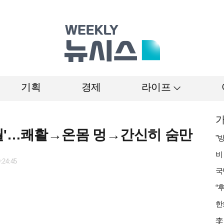
기획
경제
라이프
가
월'…쾌활→온몸 멍→간신히 숨만
:24:45