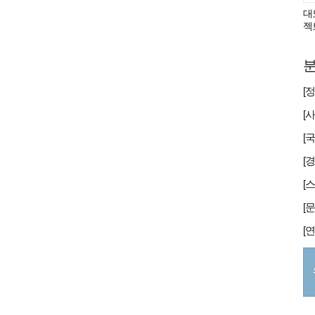
대
젝
분
[