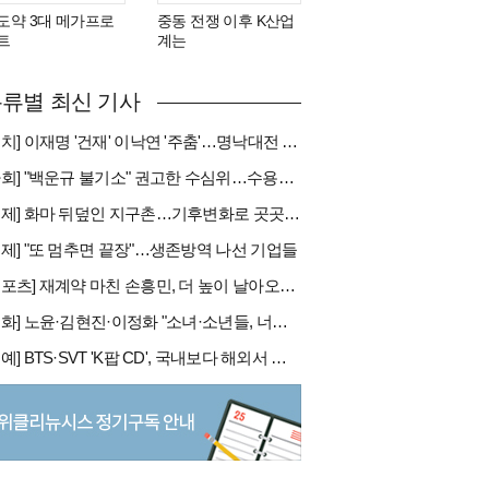
도약 3대 메가프로
중동 전쟁 이후 K산업
트
계는
류별 최신 기사
[정치] 이재명 '건재' 이낙연 '주춤'…명낙대전 불안한 휴전
[사회] "백운규 불기소" 권고한 수심위…수용땐 줄소송 피할듯
[국제] 화마 뒤덮인 지구촌…기후변화로 곳곳 대형 화재
경제] "또 멈추면 끝장"…생존방역 나선 기업들
[스포츠] 재계약 마친 손흥민, 더 높이 날아오를까
[문화] 노윤·김현진·이정화 "소녀·소년들, 너희는 혼자가 아니야"
[연예] BTS·SVT 'K팝 CD', 국내보다 해외서 더 팔린다 왜?