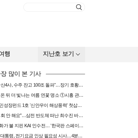
여행
지난호 보기
장 많이 본 기사
"방산4사, 수주 잔고 100조 돌파"…장기 호황기 들어섰다[다시 나는 K방산①]
비 온 뒤 더 빛나는 여름 연꽃 명소 ①시흥 관곡지
국민성장펀드 1호 '신안우이 해상풍력' 첫삽…바람소득 시동[하반기 에너지②]
“후회 안 해요”…삼전 반도체 떠난 최수진 바텐더의 ‘피어오름’[피플]
한화가 불 지핀 KAI 인수전… '한국판 스페이스X' 탄생 촉각[다시 나는 K방산③]
李 대통령, 전기요금 인상 필요성 시사…4분기엔 오를까