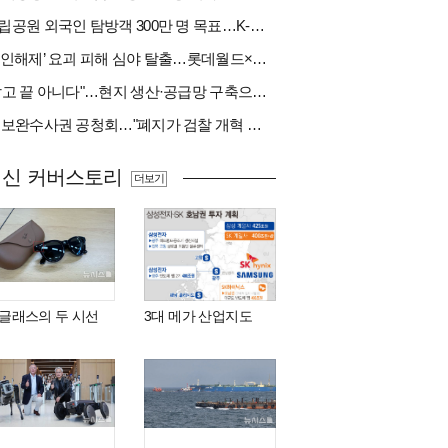
국립공원 외국인 탐방객 300만 명 목표…K-트레킹 키운다
‘봉인해제’ 요괴 피해 심야 탈출…롯데월드×당근
"팔고 끝 아니다"…현지 생산·공급망 구축으로 글로벌 진입장벽 돌파[다시 나는 K방산②]
與 보완수사권 공청회…"폐지가 검찰 개혁 아냐" vs "보완수사권은 전면 재수사권"(종합)
최신 커버스토리
더보기
I 글래스의 두 시선
3대 메가 산업지도