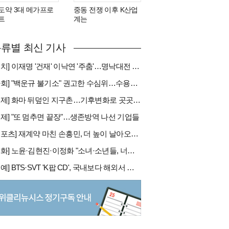
도약 3대 메가프로
중동 전쟁 이후 K산업
트
계는
류별 최신 기사
[정치] 이재명 '건재' 이낙연 '주춤'…명낙대전 불안한 휴전
[사회] "백운규 불기소" 권고한 수심위…수용땐 줄소송 피할듯
[국제] 화마 뒤덮인 지구촌…기후변화로 곳곳 대형 화재
경제] "또 멈추면 끝장"…생존방역 나선 기업들
[스포츠] 재계약 마친 손흥민, 더 높이 날아오를까
[문화] 노윤·김현진·이정화 "소녀·소년들, 너희는 혼자가 아니야"
[연예] BTS·SVT 'K팝 CD', 국내보다 해외서 더 팔린다 왜?