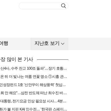
여행
지난호 보기
장 많이 본 기사
"방산4사, 수주 잔고 100조 돌파"…장기 호황기 들어섰다[다시 나는 K방산①]
비 온 뒤 더 빛나는 여름 연꽃 명소 ①시흥 관곡지
국민성장펀드 1호 '신안우이 해상풍력' 첫삽…바람소득 시동[하반기 에너지②]
“후회 안 해요”…삼전 반도체 떠난 최수진 바텐더의 ‘피어오름’[피플]
李 대통령, 전기요금 인상 필요성 시사…4분기엔 오를까
한화가 불 지핀 KAI 인수전… '한국판 스페이스X' 탄생 촉각[다시 나는 K방산③]