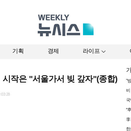
기획
경제
라이프
가
의 시작은 "서울가서 빚 갚자"(종합)
:03:28