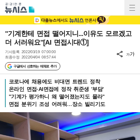
"기계한테 면접 떨어지니...이유도 모르겠고
더 서러워요"[AI 면접시대①]
기사등록
2022/03/19 07:00:00
가
가
최종수정
2022/04/04 08:57:44
구글에서 선호하는 매체로 추가
코로나에 채용에도 비대면 트렌드 정착
온라인 면접·AI면접에 정작 취준생 '부담'
"기계가 평가하니 왜 떨어졌는지도 몰라"
면접 분위기 조성 어려워…장소 빌리기도