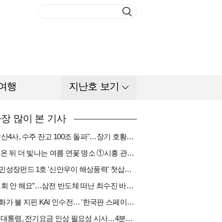
여행
지난호 보기
장 많이 본 기사
"방산4사, 수주 잔고 100조 돌파"…장기 호황기 들어섰다[다시 나는 K방산①]
비 온 뒤 더 빛나는 여름 연꽃 명소 ①시흥 관곡지
국민성장펀드 1호 '신안우이 해상풍력' 첫삽…바람소득 시동[하반기 에너지②]
“후회 안 해요”…삼전 반도체 떠난 최수진 바텐더의 ‘피어오름’[피플]
한화가 불 지핀 KAI 인수전… '한국판 스페이스X' 탄생 촉각[다시 나는 K방산③]
李 대통령, 전기요금 인상 필요성 시사…4분기엔 오를까