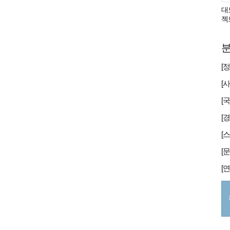
대
젝
분
[