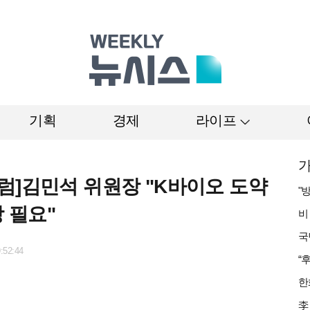
기획
경제
라이프
가
럼]김민석 위원장 "K바이오 도약
 필요"
:52:44