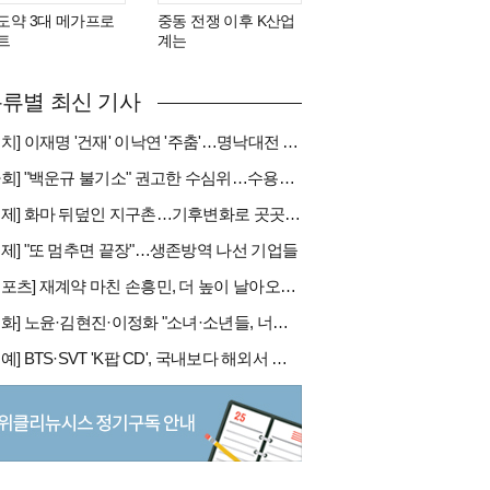
도약 3대 메가프로
중동 전쟁 이후 K산업
트
계는
류별 최신 기사
[정치] 이재명 '건재' 이낙연 '주춤'…명낙대전 불안한 휴전
[사회] "백운규 불기소" 권고한 수심위…수용땐 줄소송 피할듯
[국제] 화마 뒤덮인 지구촌…기후변화로 곳곳 대형 화재
경제] "또 멈추면 끝장"…생존방역 나선 기업들
[스포츠] 재계약 마친 손흥민, 더 높이 날아오를까
[문화] 노윤·김현진·이정화 "소녀·소년들, 너희는 혼자가 아니야"
[연예] BTS·SVT 'K팝 CD', 국내보다 해외서 더 팔린다 왜?