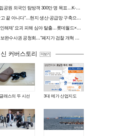
국립공원 외국인 탐방객 300만 명 목표…K-트레킹 키운다
"팔고 끝 아니다"…현지 생산·공급망 구축으로 글로벌 진입장벽 돌파[다시 나는 K방산②]
‘봉인해제’ 요괴 피해 심야 탈출…롯데월드×당근
與 보완수사권 공청회…"폐지가 검찰 개혁 아냐" vs "보완수사권은 전면 재수사권"(종합)
최신 커버스토리
더보기
I 글래스의 두 시선
3대 메가 산업지도