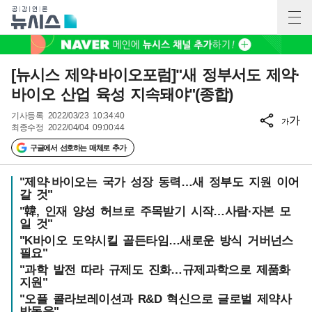
[뉴시스 제약·바이오포럼]"새 정부서도 제약·
바이오 산업 육성 지속돼야"(종합)
기사등록
2022/03/23 10:34:40
가
가
최종수정
2022/04/04 09:00:44
구글에서 선호하는 매체로 추가
"제약·바이오는 국가 성장 동력…새 정부도 지원 이어
갈 것"
"韓, 인재 양성 허브로 주목받기 시작…사람·자본 모
일 것"
"K바이오 도약시킬 골든타임…새로운 방식 거버넌스
필요"
"과학 발전 따라 규제도 진화…규제과학으로 제품화
지원"
"오플 콜라보레이션과 R&D 혁신으로 글로벌 제약사
발돋움"