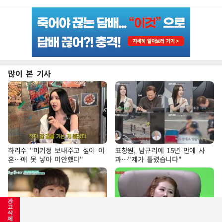
많이 본 기사
하리수 "미키정 보내주고 싶어 이
표창원, 남규리에 15년 만에 사
혼…애 못 낳아 미안했다"
과…"제가 틀렸습니다"
광
고
삭
제