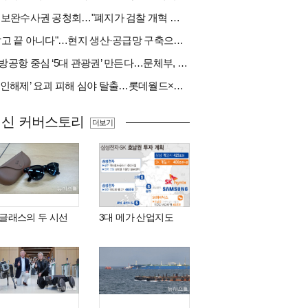
與 보완수사권 공청회…"폐지가 검찰 개혁 아냐" vs "보완수사권은 전면 재수사권"(종합)
"팔고 끝 아니다"…현지 생산·공급망 구축으로 글로벌 진입장벽 돌파[다시 나는 K방산②]
지방공항 중심 ‘5대 관광권’ 만든다…문체부, 수요조사 착수
‘봉인해제’ 요괴 피해 심야 탈출…롯데월드×당근
최신 커버스토리
더보기
I 글래스의 두 시선
3대 메가 산업지도