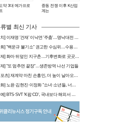
도약 3대 메가프로
중동 전쟁 이후 K산업
트
계는
류별 최신 기사
[정치] 이재명 '건재' 이낙연 '주춤'…명낙대전 불안한 휴전
[사회] "백운규 불기소" 권고한 수심위…수용땐 줄소송 피할듯
[국제] 화마 뒤덮인 지구촌…기후변화로 곳곳 대형 화재
경제] "또 멈추면 끝장"…생존방역 나선 기업들
[스포츠] 재계약 마친 손흥민, 더 높이 날아오를까
[문화] 노윤·김현진·이정화 "소녀·소년들, 너희는 혼자가 아니야"
[연예] BTS·SVT 'K팝 CD', 국내보다 해외서 더 팔린다 왜?