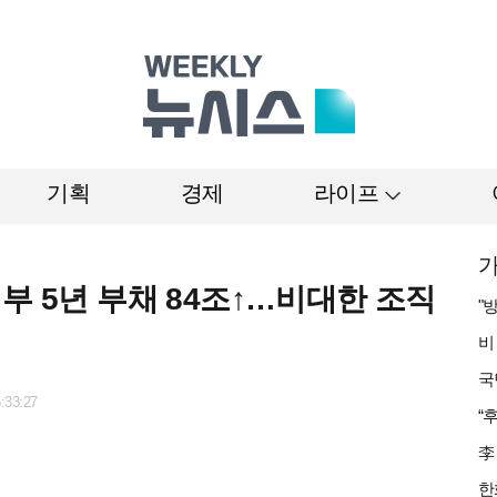
기획
경제
라이프
가
부 5년 부채 84조↑…비대한 조직
:33:27