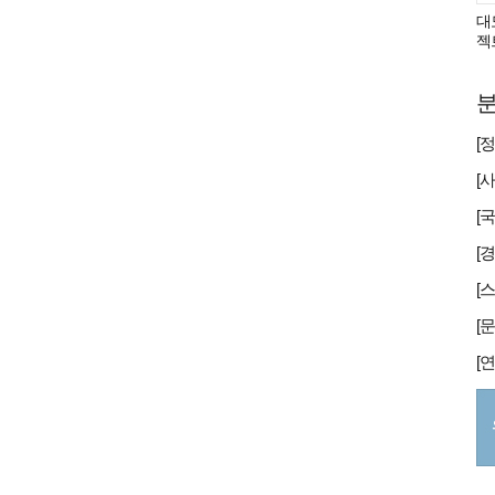
대
젝
분
[