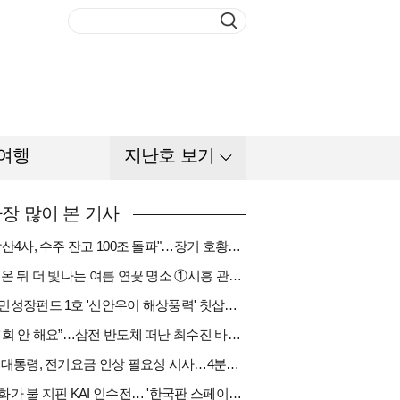
여행
지난호 보기
장 많이 본 기사
"방산4사, 수주 잔고 100조 돌파"…장기 호황기 들어섰다[다시 나는 K방산①]
비 온 뒤 더 빛나는 여름 연꽃 명소 ①시흥 관곡지
국민성장펀드 1호 '신안우이 해상풍력' 첫삽…바람소득 시동[하반기 에너지②]
“후회 안 해요”…삼전 반도체 떠난 최수진 바텐더의 ‘피어오름’[피플]
李 대통령, 전기요금 인상 필요성 시사…4분기엔 오를까
한화가 불 지핀 KAI 인수전… '한국판 스페이스X' 탄생 촉각[다시 나는 K방산③]