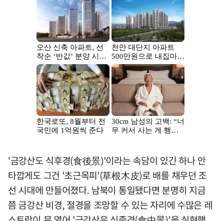
'금강산도 식후경(食後景)'이라는 속담이 있긴 하나 안
타깝게도 그건 '초근목피'(草根木皮)로 배를 채우던 조
선 시대에 만들어졌다. 남북이 통일됐다면 분명히 지금
쯤 금강산 비경, 절경을 조망할 수 있는 자리에 수많은 레
스토랑이 문 열어 '금강산은 식중경(食中景)'을 실현했