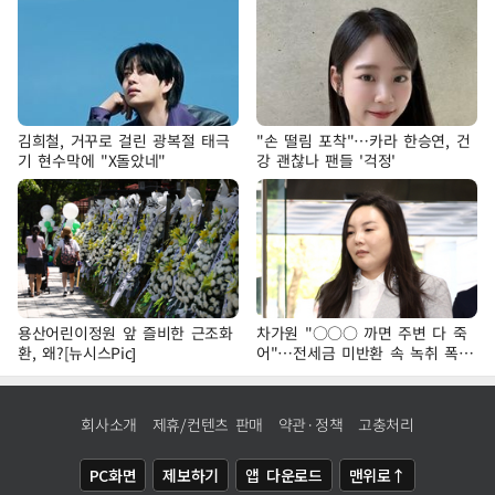
김희철, 거꾸로 걸린 광복절 태극
"손 떨림 포착"…카라 한승연, 건
기 현수막에 "X돌았네"
강 괜찮나 팬들 '걱정'
용산어린이정원 앞 즐비한 근조화
차가원 "○○○ 까면 주변 다 죽
환, 왜?[뉴시스Pic]
어"…전세금 미반환 속 녹취 폭로
파장
회사소개
제휴/컨텐츠 판매
약관·정책
고충처리
PC화면
제보하기
앱 다운로드
맨위로↑