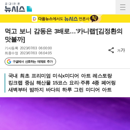
먹고 보니 감동은 3배로…'카니랩'[김정환의
맛볼까]
기사등록
2023/07/03 06:00:00
가
가
최종수정
2023/07/03 06:04:05
구글에서 선호하는 매체로 추가
국내 최초 프리미엄 미식x미디어 아트 레스토랑
킹크랩 중심 해산물 15코스 요리·주류 4종 페어링
새벽부터 밤까지 바다의 하루 그린 미디어 아트