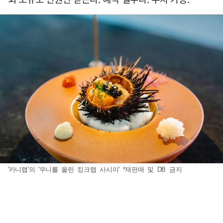
'카니랩'의 '우니를 올린 킹크랩 사시미' *재판매 및 DB 금지