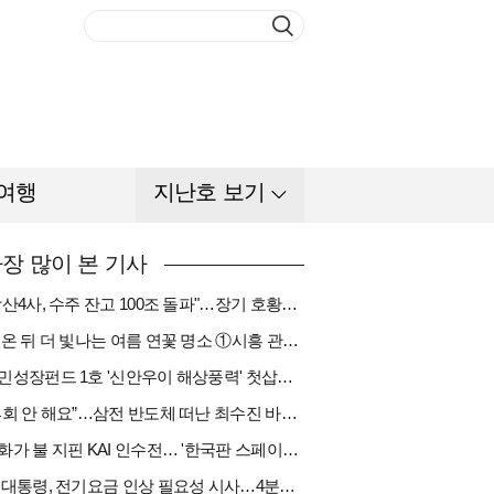
여행
지난호 보기
장 많이 본 기사
"방산4사, 수주 잔고 100조 돌파"…장기 호황기 들어섰다[다시 나는 K방산①]
비 온 뒤 더 빛나는 여름 연꽃 명소 ①시흥 관곡지
국민성장펀드 1호 '신안우이 해상풍력' 첫삽…바람소득 시동[하반기 에너지②]
“후회 안 해요”…삼전 반도체 떠난 최수진 바텐더의 ‘피어오름’[피플]
한화가 불 지핀 KAI 인수전… '한국판 스페이스X' 탄생 촉각[다시 나는 K방산③]
李 대통령, 전기요금 인상 필요성 시사…4분기엔 오를까