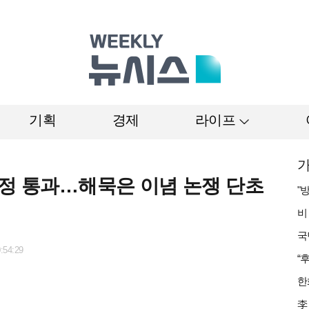
기획
경제
라이프
가
검정 통과…해묵은 이념 논쟁 단초
:54:29