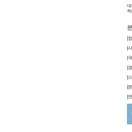
대
젝
분
[