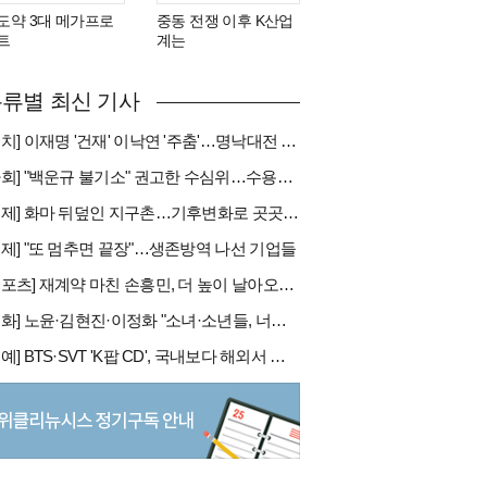
도약 3대 메가프로
중동 전쟁 이후 K산업
트
계는
류별 최신 기사
[정치] 이재명 '건재' 이낙연 '주춤'…명낙대전 불안한 휴전
[사회] "백운규 불기소" 권고한 수심위…수용땐 줄소송 피할듯
[국제] 화마 뒤덮인 지구촌…기후변화로 곳곳 대형 화재
경제] "또 멈추면 끝장"…생존방역 나선 기업들
[스포츠] 재계약 마친 손흥민, 더 높이 날아오를까
[문화] 노윤·김현진·이정화 "소녀·소년들, 너희는 혼자가 아니야"
[연예] BTS·SVT 'K팝 CD', 국내보다 해외서 더 팔린다 왜?