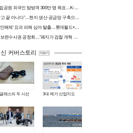
국립공원 외국인 탐방객 300만 명 목표…K-트레킹 키운다
"팔고 끝 아니다"…현지 생산·공급망 구축으로 글로벌 진입장벽 돌파[다시 나는 K방산②]
‘봉인해제’ 요괴 피해 심야 탈출…롯데월드×당근
與 보완수사권 공청회…"폐지가 검찰 개혁 아냐" vs "보완수사권은 전면 재수사권"(종합)
최신 커버스토리
더보기
I 글래스의 두 시선
3대 메가 산업지도