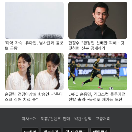
'마약 자숙' 유아인, 남사친과 볼뽀
한정수 "황정민 선배만 피해…떳
뽀 근황
떳하면 신분 공개하라"
손떨림 건강이상설 한승연…"목디
LAFC 손흥민, 리그스컵 톨루카전
스크 심해 치료 중"
선발 출격…득점포 재가동 도전
회사소개
제휴/컨텐츠 판매
약관·정책
고충처리
PC화면
제보하기
앱 다운로드
맨위로↑