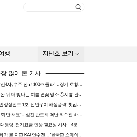
여행
지난호 보기
장 많이 본 기사
"방산4사, 수주 잔고 100조 돌파"…장기 호황기 들어섰다[다시 나는 K방산①]
비 온 뒤 더 빛나는 여름 연꽃 명소 ①시흥 관곡지
국민성장펀드 1호 '신안우이 해상풍력' 첫삽…바람소득 시동[하반기 에너지②]
“후회 안 해요”…삼전 반도체 떠난 최수진 바텐더의 ‘피어오름’[피플]
李 대통령, 전기요금 인상 필요성 시사…4분기엔 오를까
한화가 불 지핀 KAI 인수전… '한국판 스페이스X' 탄생 촉각[다시 나는 K방산③]