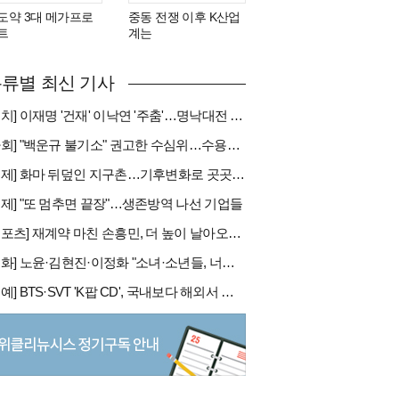
도약 3대 메가프로
중동 전쟁 이후 K산업
트
계는
류별 최신 기사
[정치] 이재명 '건재' 이낙연 '주춤'…명낙대전 불안한 휴전
[사회] "백운규 불기소" 권고한 수심위…수용땐 줄소송 피할듯
[국제] 화마 뒤덮인 지구촌…기후변화로 곳곳 대형 화재
경제] "또 멈추면 끝장"…생존방역 나선 기업들
[스포츠] 재계약 마친 손흥민, 더 높이 날아오를까
[문화] 노윤·김현진·이정화 "소녀·소년들, 너희는 혼자가 아니야"
[연예] BTS·SVT 'K팝 CD', 국내보다 해외서 더 팔린다 왜?