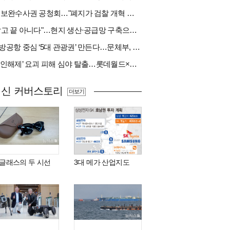
與 보완수사권 공청회…"폐지가 검찰 개혁 아냐" vs "보완수사권은 전면 재수사권"(종합)
"팔고 끝 아니다"…현지 생산·공급망 구축으로 글로벌 진입장벽 돌파[다시 나는 K방산②]
지방공항 중심 ‘5대 관광권’ 만든다…문체부, 수요조사 착수
‘봉인해제’ 요괴 피해 심야 탈출…롯데월드×당근
최신 커버스토리
더보기
I 글래스의 두 시선
3대 메가 산업지도