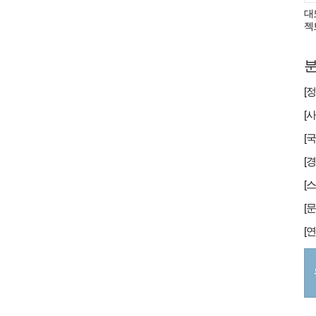
대
젝
분
[