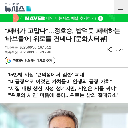
"패배가 고맙다"…정호승, 밥먹듯 패배하는
'바보들'에 위로를 건네다 [문화人터뷰]
기사등록
2025/09/08 16:40:52
가
가
최종수정
2025/09/16 14:17:48
구글에서 선호하는 매체로 추가
15번째 시집 '편의점에서 잠깐' 펴내
"비긍정으로 여겼던 가치들이 인생의 긍정 가치"
"시집 대량 생산 자성 생기지만, 시인은 시를 써야"
"'위로의 시인' 마음에 들어…위로는 삶의 절대요소"