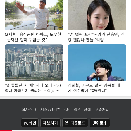
오세훈 "용산공원 아파트, 노무현
"손 떨림 포착"…카라 한승연, 건
·문재인 철학 뒤집는 것"
강 괜찮나 팬들 '걱정'
'덜 똘똘한 한 채' 시대 오나…20
김희철, 거꾸로 걸린 광복절 태극
억대 아파트에 쏠리는 관심[세제
기 현수막에 "X돌았네"
개편, 그 이후②]
회사소개
제휴/컨텐츠 판매
약관·정책
고충처리
PC화면
제보하기
앱 다운로드
맨위로↑