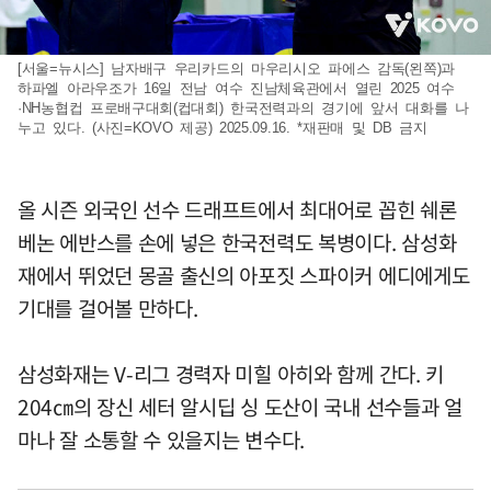
[서울=뉴시스] 남자배구 우리카드의 마우리시오 파에스 감독(왼쪽)과
하파엘 아라우조가 16일 전남 여수 진남체육관에서 열린 2025 여수
·NH농협컵 프로배구대회(컵대회) 한국전력과의 경기에 앞서 대화를 나
누고 있다. (사진=KOVO 제공) 2025.09.16. *재판매 및 DB 금지
올 시즌 외국인 선수 드래프트에서 최대어로 꼽힌 쉐론
베논 에반스를 손에 넣은 한국전력도 복병이다. 삼성화
재에서 뛰었던 몽골 출신의 아포짓 스파이커 에디에게도
기대를 걸어볼 만하다.
삼성화재는 V-리그 경력자 미힐 아히와 함께 간다. 키
204㎝의 장신 세터 알시딥 싱 도산이 국내 선수들과 얼
마나 잘 소통할 수 있을지는 변수다.