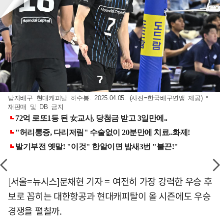
남자배구 현대캐피탈 허수봉. 2025.04.05. (사진=한국배구연맹 제공) *
재판매 및 DB 금지
[서울=뉴시스]문채현 기자 = 여전히 가장 강력한 우승 후
보로 꼽히는 대한항공과 현대캐피탈이 올 시즌에도 우승
경쟁을 펼칠까.