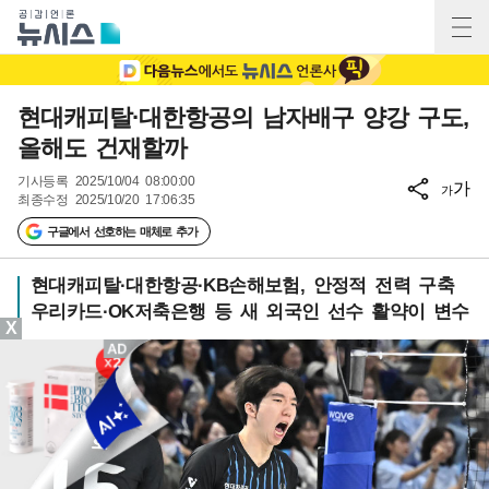
현대캐피탈·대한항공의 남자배구 양강 구도,
올해도 건재할까
기사등록
2025/10/04 08:00:00
가
가
최종수정
2025/10/20 17:06:35
구글에서 선호하는 매체로 추가
현대캐피탈·대한항공·KB손해보험, 안정적 전력 구축
우리카드·OK저축은행 등 새 외국인 선수 활약이 변수
X