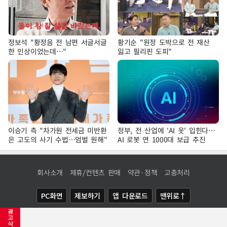
정보석 "황정음 전 남편 서글서글
황기순 "원정 도박으로 전 재산
한 인상이었는데…"
잃고 필리핀 도피"
이승기 측 "차가원 전세금 미반환
정부, 전 산업에 'AI 옷' 입힌다…
은 고도의 사기 수법…엄벌 원해"
AI 로봇 연 1000대 보급 추진
회사소개
제휴/컨텐츠 판매
약관·정책
고충처리
PC화면
제보하기
앱 다운로드
맨위로↑
광
COPYRIGHTⓒ
NEWSIS
ALL RIGHTS RESERVED.
고
삭