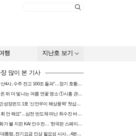
여행
지난호 보기
장 많이 본 기사
"방산4사, 수주 잔고 100조 돌파"…장기 호황기 들어섰다[다시 나는 K방산①]
비 온 뒤 더 빛나는 여름 연꽃 명소 ①시흥 관곡지
국민성장펀드 1호 '신안우이 해상풍력' 첫삽…바람소득 시동[하반기 에너지②]
“후회 안 해요”…삼전 반도체 떠난 최수진 바텐더의 ‘피어오름’[피플]
한화가 불 지핀 KAI 인수전… '한국판 스페이스X' 탄생 촉각[다시 나는 K방산③]
李 대통령, 전기요금 인상 필요성 시사…4분기엔 오를까