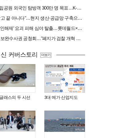
국립공원 외국인 탐방객 300만 명 목표…K-트레킹 키운다
"팔고 끝 아니다"…현지 생산·공급망 구축으로 글로벌 진입장벽 돌파[다시 나는 K방산②]
‘봉인해제’ 요괴 피해 심야 탈출…롯데월드×당근
與 보완수사권 공청회…"폐지가 검찰 개혁 아냐" vs "보완수사권은 전면 재수사권"(종합)
최신 커버스토리
더보기
I 글래스의 두 시선
3대 메가 산업지도