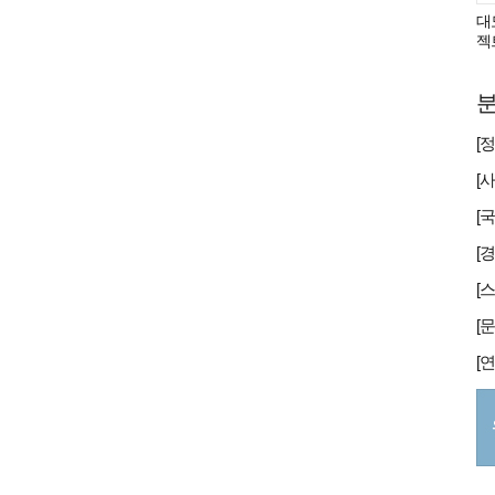
대
젝
분
[