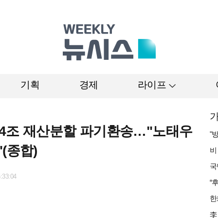
기획
경제
라이프
가
1.4조 재산분할 파기환송…"노태우
(종합)
:33:04