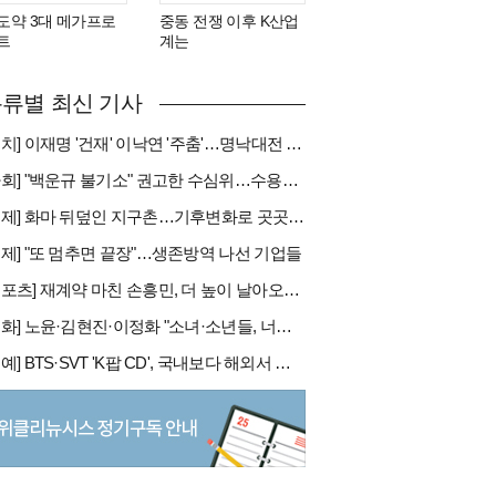
도약 3대 메가프로
중동 전쟁 이후 K산업
트
계는
류별 최신 기사
[정치] 이재명 '건재' 이낙연 '주춤'…명낙대전 불안한 휴전
[사회] "백운규 불기소" 권고한 수심위…수용땐 줄소송 피할듯
[국제] 화마 뒤덮인 지구촌…기후변화로 곳곳 대형 화재
경제] "또 멈추면 끝장"…생존방역 나선 기업들
[스포츠] 재계약 마친 손흥민, 더 높이 날아오를까
[문화] 노윤·김현진·이정화 "소녀·소년들, 너희는 혼자가 아니야"
[연예] BTS·SVT 'K팝 CD', 국내보다 해외서 더 팔린다 왜?