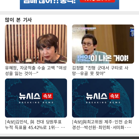
많이 본 기사
유혜정, 자궁적출 수술 고백 "여성
김정렬 "친형 군대서 구타로 사
성을 잃는 것이…"
망…유골 못 찾아"
[속보]김민석, 與 전대 당원투표
[속보]與최고위원 제주·인천 순회
누적 득표율 45.42%로 1위… 정
경선…박선원·최민희·서미화·한
청래 44.56%
민수·김용 순