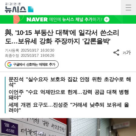
與, '10·15 부동산 대책'에 일각서 쓴소리
도…보유세 강화 주장까지 '갑론을박'
기사등록
2025/10/17 16:30:30
가
가
최종수정
2025/10/17 19:06:26
구글에서 선호하는 매체로 추가
문진석 "실수요자 보호와 집값 안정 위한 초강수로 해
석"
이언주 "수요 억제만으로 한계…강력 공급 대책 병행
돼야"
세제 개편 요구도…진성준 "거래세 낮추되 보유세 올
려야"