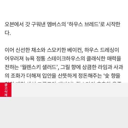
오븐에서 갓 구워낸 엠버스의 ‘하우스 브레드’로 시작한
다.
이어 신선한 채소와 스모키한 베이컨, 하우스 드레싱이
어우러져 뉴욕 정통 스테이크하우스의 클래식한 매력을
전하는 ‘월렌스키 샐러드’, 그릴 향에 상큼한 라임과 사과
의 조화가 더해져 입안을 산뜻하게 정돈해주는 ‘숯 향을
입힌 제철 생선 크루도와 캐비어’, 랍스터의 촉촉한 육즙
광
고
과 부드러운 질감 위로 훈연 채소의 깊은 향이 어우러져
삭
제
섬세하고 세련된 풍미를 완성하는 ‘칼다로 소스와 훈연
채소를 곁들인 랍스터 테일 수프’가 차례로 나와 미각을
짧은 가을 빛내줄 5스타 호텔 미식③풀만 서울 이스트폴
고조시킨다.
기사등록 2025/11/01 07:52:00
최초수정