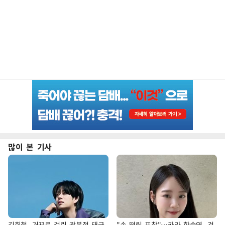
많이 본 기사
김희철, 거꾸로 걸린 광복절 태극
"손 떨림 포착"…카라 한승연, 건