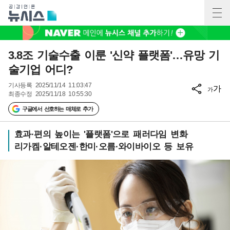
3.8조 기술수출 이룬 '신약 플랫폼'…유망 기
술기업 어디?
기사등록
2025/11/14 11:03:47
가
가
최종수정
2025/11/18 10:55:30
구글에서 선호하는 매체로 추가
효과·편의 높이는 '플랫폼'으로 패러다임 변화
리가켐·알테오젠·한미·오름·와이바이오 등 보유