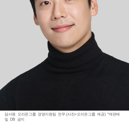
담서원 오리온그룹 경영지원팀 전무.(사진=오리온그룹 제공) *재판매
및 DB 금지