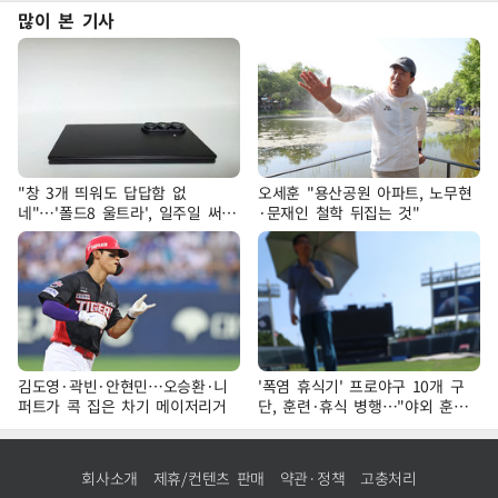
많이 본 기사
"창 3개 띄워도 답답함 없
오세훈 "용산공원 아파트, 노무현
네"…'폴드8 울트라', 일주일 써보
·문재인 철학 뒤집는 것"
니
김도영·곽빈·안현민…오승환·니
'폭염 휴식기' 프로야구 10개 구
퍼트가 콕 집은 차기 메이저리거
단, 훈련·휴식 병행…"야외 훈련
해도 안전 최우선"
회사소개
제휴/컨텐츠 판매
약관·정책
고충처리