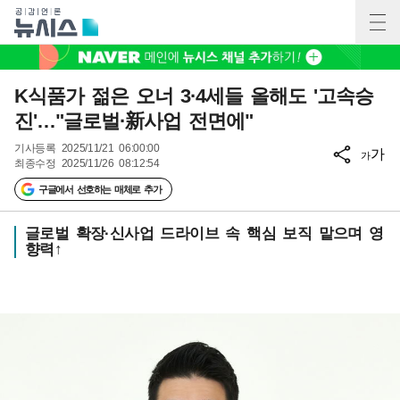
K식품가 젊은 오너 3·4세들 올해도 '고속승
진'…"글로벌·新사업 전면에"
기사등록
2025/11/21 06:00:00
가
가
최종수정
2025/11/26 08:12:54
구글에서 선호하는 매체로 추가
글로벌 확장·신사업 드라이브 속 핵심 보직 맡으며 영
향력↑