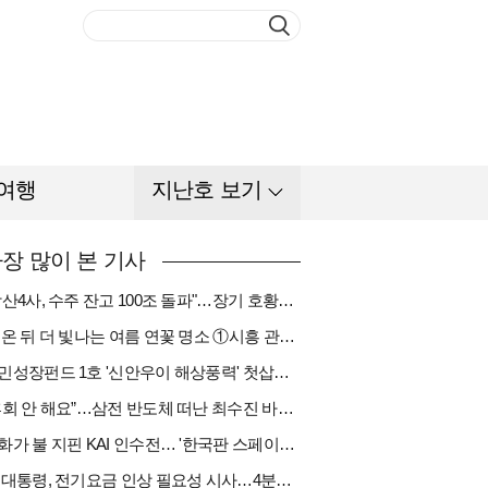
여행
지난호 보기
장 많이 본 기사
"방산4사, 수주 잔고 100조 돌파"…장기 호황기 들어섰다[다시 나는 K방산①]
비 온 뒤 더 빛나는 여름 연꽃 명소 ①시흥 관곡지
국민성장펀드 1호 '신안우이 해상풍력' 첫삽…바람소득 시동[하반기 에너지②]
“후회 안 해요”…삼전 반도체 떠난 최수진 바텐더의 ‘피어오름’[피플]
한화가 불 지핀 KAI 인수전… '한국판 스페이스X' 탄생 촉각[다시 나는 K방산③]
李 대통령, 전기요금 인상 필요성 시사…4분기엔 오를까