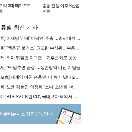
도약 3대 메가프로
중동 전쟁 이후 K산업
트
계는
류별 최신 기사
[정치] 이재명 '건재' 이낙연 '주춤'…명낙대전 불안한 휴전
[사회] "백운규 불기소" 권고한 수심위…수용땐 줄소송 피할듯
[국제] 화마 뒤덮인 지구촌…기후변화로 곳곳 대형 화재
경제] "또 멈추면 끝장"…생존방역 나선 기업들
[스포츠] 재계약 마친 손흥민, 더 높이 날아오를까
[문화] 노윤·김현진·이정화 "소녀·소년들, 너희는 혼자가 아니야"
[연예] BTS·SVT 'K팝 CD', 국내보다 해외서 더 팔린다 왜?