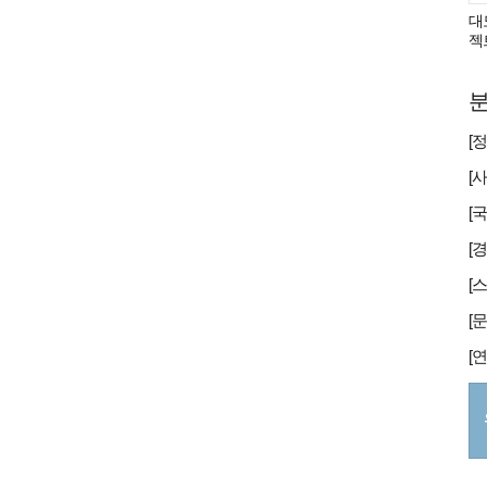
대
젝
분
[