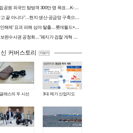
국립공원 외국인 탐방객 300만 명 목표…K-트레킹 키운다
"팔고 끝 아니다"…현지 생산·공급망 구축으로 글로벌 진입장벽 돌파[다시 나는 K방산②]
‘봉인해제’ 요괴 피해 심야 탈출…롯데월드×당근
與 보완수사권 공청회…"폐지가 검찰 개혁 아냐" vs "보완수사권은 전면 재수사권"(종합)
최신 커버스토리
더보기
I 글래스의 두 시선
3대 메가 산업지도