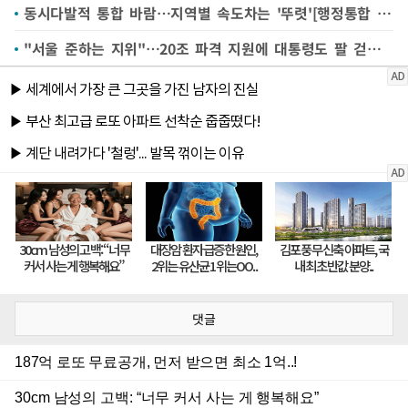
동시다발적 통합 바람…지역별 속도차는 '뚜렷'[행정통합 바람②]
"서울 준하는 지위"…20조 파격 지원에 대통령도 팔 걷어[행정통합 바람①]
댓글