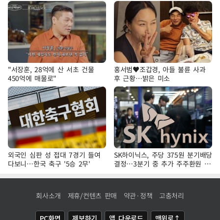
"서장훈, 28억에 산 서초 건물
홍서범♥조갑경, 아들 불륜 사과
450억에 매물로"
후 근황…밝은 미소
외국인 심판 성 접대 7경기 들여
SK하이닉스, 주당 375원 분기배당
다보니…한국 축구 '5승 2무'
결정…3분기 중 추가 주주환원 발
표
회사소개
제휴/컨텐츠 판매
약관·정책
고충처리
PC화면
제보하기
앱 다운로드
맨위로↑