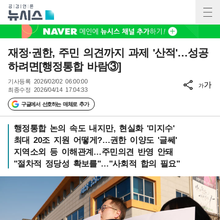
재정·권한, 주민 의견까지 과제 '산적'…성공
하려면[행정통합 바람③]
기사등록
2026/02/02 06:00:00
가
가
최종수정
2026/04/14 17:04:33
구글에서 선호하는 매체로 추가
행정통합 논의 속도 내지만, 현실화 '미지수'
최대 20조 지원 어떻게?…권한 이양도 '글쎄'
지역소외 등 이해관계…주민의견 반영 안돼
"절차적 정당성 확보를"…"사회적 합의 필요"