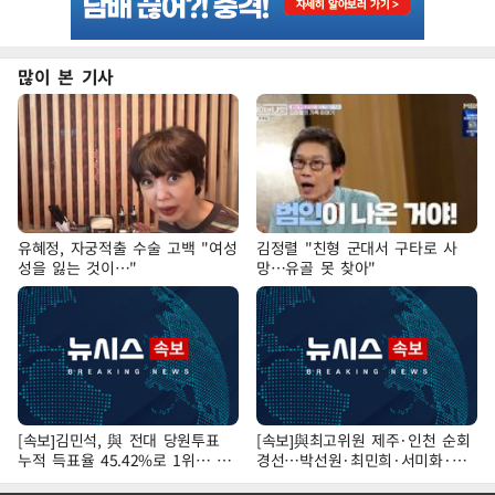
많이 본 기사
유혜정, 자궁적출 수술 고백 "여성
김정렬 "친형 군대서 구타로 사
성을 잃는 것이…"
망…유골 못 찾아"
[속보]김민석, 與 전대 당원투표
[속보]與최고위원 제주·인천 순회
누적 득표율 45.42%로 1위… 정
경선…박선원·최민희·서미화·한
청래 44.56%
민수·김용 순