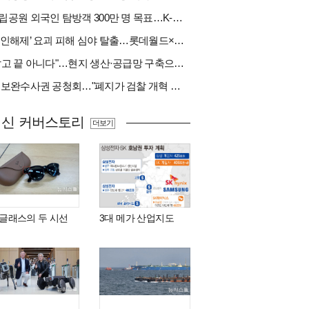
국립공원 외국인 탐방객 300만 명 목표…K-트레킹 키운다
‘봉인해제’ 요괴 피해 심야 탈출…롯데월드×당근
"팔고 끝 아니다"…현지 생산·공급망 구축으로 글로벌 진입장벽 돌파[다시 나는 K방산②]
與 보완수사권 공청회…"폐지가 검찰 개혁 아냐" vs "보완수사권은 전면 재수사권"(종합)
최신 커버스토리
더보기
I 글래스의 두 시선
3대 메가 산업지도