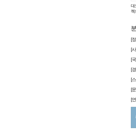
대
젝
분
[