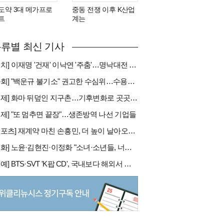
도약 3대 메가프로
중동 전쟁 이후 K산업
트
계는
류별 최신 기사
[정치] 이재명 '건재' 이낙연 '주춤'…명낙대전 불안한 휴전
[사회] "백운규 불기소" 권고한 수심위…수용땐 줄소송 피할듯
[국제] 화마 뒤덮인 지구촌…기후변화로 곳곳 대형 화재
경제] "또 멈추면 끝장"…생존방역 나선 기업들
[스포츠] 재계약 마친 손흥민, 더 높이 날아오를까
[문화] 노윤·김현진·이정화 "소녀·소년들, 너희는 혼자가 아니야"
[연예] BTS·SVT 'K팝 CD', 국내보다 해외서 더 팔린다 왜?