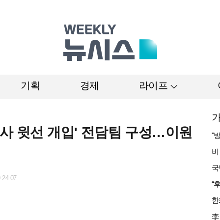
기획
경제
라이프
가
수사 윗선 개입' 전담팀 구성…이원
:24:07