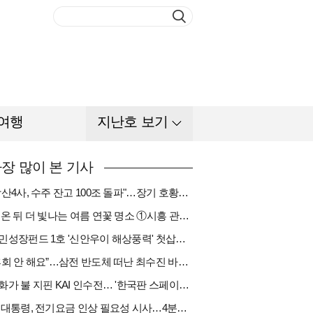
여행
지난호 보기
장 많이 본 기사
"방산4사, 수주 잔고 100조 돌파"…장기 호황기 들어섰다[다시 나는 K방산①]
비 온 뒤 더 빛나는 여름 연꽃 명소 ①시흥 관곡지
국민성장펀드 1호 '신안우이 해상풍력' 첫삽…바람소득 시동[하반기 에너지②]
“후회 안 해요”…삼전 반도체 떠난 최수진 바텐더의 ‘피어오름’[피플]
한화가 불 지핀 KAI 인수전… '한국판 스페이스X' 탄생 촉각[다시 나는 K방산③]
李 대통령, 전기요금 인상 필요성 시사…4분기엔 오를까