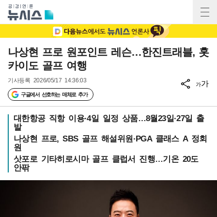
나상현 프로 원포인트 레슨…한진트래블, 홋
카이도 골프 여행
기사등록
2026/05/17 14:36:03
가
가
구글에서 선호하는 매체로 추가
대한항공 직항 이용·4일 일정 상품…8월23일·27일 출
발
나상현 프로, SBS 골프 해설위원·PGA 클래스 A 정회
원
삿포로 기타히로시마 골프 클럽서 진행…기온 20도
안팎