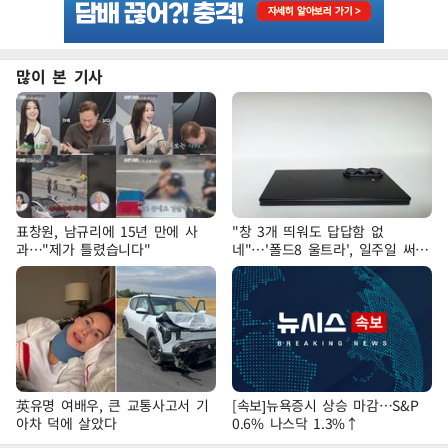
많이 본 기사
표창원, 남규리에 15년 만에 사
"창 3개 띄워도 답답함 없
과…"제가 틀렸습니다"
네"…'폴드8 울트라', 일주일 써보
니
英유명 여배우, 큰 교통사고서 기
[속보]뉴욕증시 상승 마감…S&P
아차 덕에 살았다
0.6% 나스닥 1.3%↑