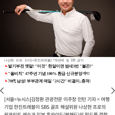
나상현 프로. (사진=한진트래블) *재판매 및 DB 금지
[서울=뉴시스]김정환 관광전문 이주창 인턴 기자 = 여행
기업 한진트래블이 SBS 골프 해설위원 나상현 프로의
원포인트 레슨과 일본 홋카이도(북해도)의 필드를 결합