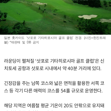
일본 홋카이도 ‘삿포로 기타히로시마 골프 클럽’ 전경. (사진=한진트래
블) *재판매 및 DB 금지
라운딩이 펼쳐질 ‘삿포로 기타히로시마 골프 클럽’은 신
치토세 공항과 삿포로 시내에서 약 40분 거리에 있다.
긴장감을 주는 남쪽 코스와 넓은 면적을 활용한 서쪽 코
스 등 각기 다른 매력의 코스를 54홀 규모로 운영한다.
해당 지역은 여름철 평균 기온이 20도 안팎으로 유지돼