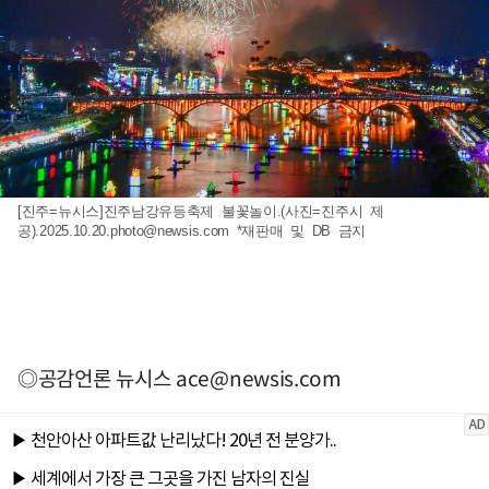
[진주=뉴시스]진주남강유등축제 불꽃놀이.(사진=진주시 제
공)
.2025.10.20.photo@newsis.com
*재판매 및 DB 금지
◎공감언론 뉴시스
ace@newsis.com