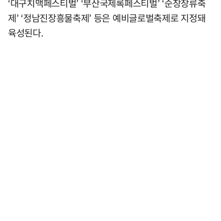
‘대구치맥페스티벌’ ‘부산국제록페스티벌’ ‘순창장류축
제’ ‘정남진장흥물축제’ 등은 예비글로벌축제로 지정돼
육성된다.