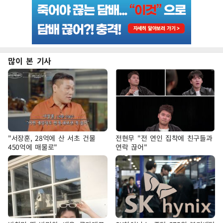
많이 본 기사
"서장훈, 28억에 산 서초 건물
전현무 "전 연인 집착에 친구들과
450억에 매물로"
연락 끊어"