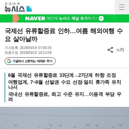
국제선 유류할증료 인하…여름 해외여행 수
요 살아날까
기사등록
2026/05/19 07:00:26
가
가
최종수정
2026/05/19 16:12:09
구글에서 선호하는 매체로 추가
6월 국제선 유류할증료 33단계→27단계 하향 조정
여행업계, 7~8월 선발권 수요 선점·얼리 휴가족 유치
나서
국내선 유류할증료, 최고 수준 유지…이용객 부담 우
려