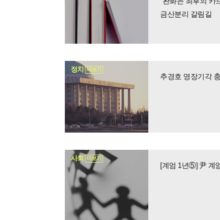
금산분리 갈림길
정치
더보기
추경호 영장기각 충돌
사회
더보기
[계엄 1년⑤] 尹 