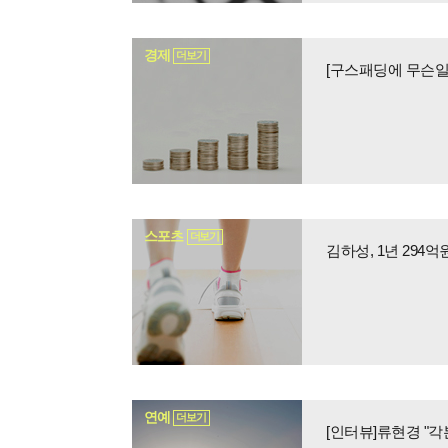
경제
더보기
스포츠
더보기
김하성, 1년 294
연예
더보기
[인터뷰]류현경 "각