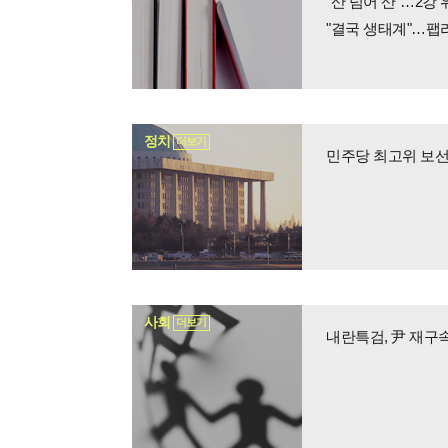
"산 넘어 산"…2강
"결국 생태계"…팹
정치
더보기
민주당 최고위 보선 
사회
더보기
내란특검, 尹 재구