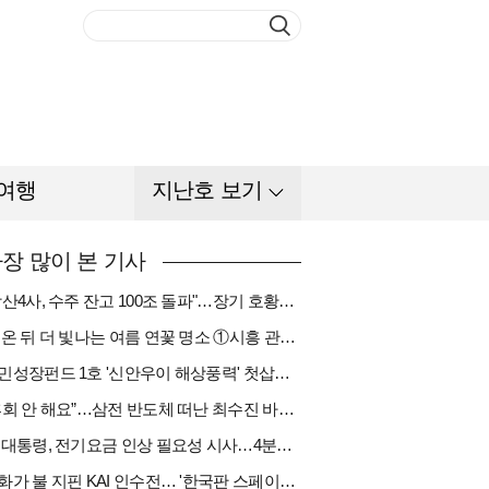
여행
지난호 보기
장 많이 본 기사
"방산4사, 수주 잔고 100조 돌파"…장기 호황기 들어섰다[다시 나는 K방산①]
비 온 뒤 더 빛나는 여름 연꽃 명소 ①시흥 관곡지
국민성장펀드 1호 '신안우이 해상풍력' 첫삽…바람소득 시동[하반기 에너지②]
“후회 안 해요”…삼전 반도체 떠난 최수진 바텐더의 ‘피어오름’[피플]
李 대통령, 전기요금 인상 필요성 시사…4분기엔 오를까
한화가 불 지핀 KAI 인수전… '한국판 스페이스X' 탄생 촉각[다시 나는 K방산③]