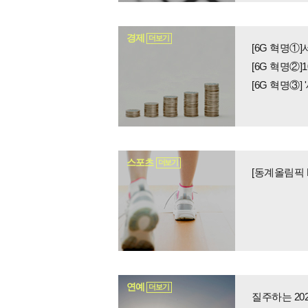
경제
더보기
[6G 혁명②]
[6G 혁명③]
스포츠
더보기
연예
더보기
질주하는 20