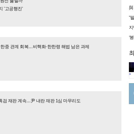
00원선 뚫릴까
 '고공행진'
 한중 관계 회복…비핵화·한한령 해법 남은 과제
최
>
검 재판 계속…尹 내란 재판 1심 마무리도