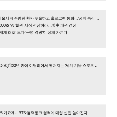
[6G 혁명①]서울서 제주병원 환자 수술하고 홀로그램 통화…'꿈의 통신' 시대 열린다
1000조 'AI 혈관' 시장 선점하라…美中 패권 경쟁
 '세계 최초' 보다 '운영 역량'이 성패 가른다
[동계올림픽 D-30]①20년 만에 이탈리아서 펼쳐지는 '세계 겨울 스포츠 축제'
26 가요계…BTS·블랙핑크 컴백에 대형 신인 쏟아진다