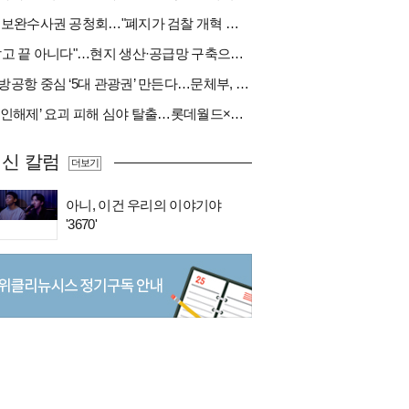
與 보완수사권 공청회…"폐지가 검찰 개혁 아냐" vs "보완수사권은 전면 재수사권"(종합)
"팔고 끝 아니다"…현지 생산·공급망 구축으로 글로벌 진입장벽 돌파[다시 나는 K방산②]
지방공항 중심 ‘5대 관광권’ 만든다…문체부, 수요조사 착수
‘봉인해제’ 요괴 피해 심야 탈출…롯데월드×당근
신 칼럼
더보기
아니, 이건 우리의 이야기야
'3670'