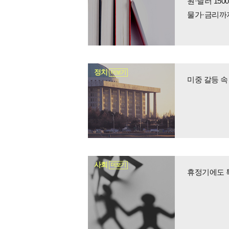
원·달러 15
물가·금리까지
정치
더보기
미중 갈등 속
사회
더보기
휴정기에도 특