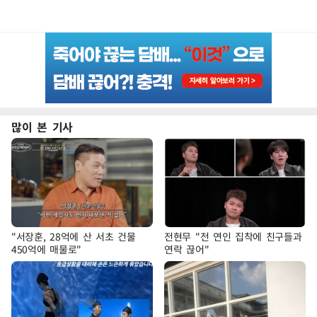
많이 본 기사
"서장훈, 28억에 산 서초 건물
전현무 "전 연인 집착에 친구들과
450억에 매물로"
연락 끊어"