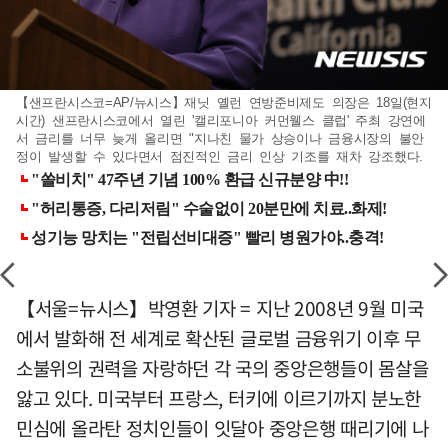
【샌프란시스코=AP/뉴시스】재닛 옐런 연방준비제도 의장은 18일(현지
시간) 샌프란시스코에서 열린 '캘리포니아 커먼웰스 클럽' 주최 강연에
서 금리를 너무 늦게 올리면 "지나친 물가 상승이나 금융시장의 불안
정이 발생할 수 있다면서 점진적인 금리 인상 기조를 재차 강조했다.
【서울=뉴시스】박영환 기자 = 지난 2008년 9월 미국
에서 발화해 전 세계로 확산된 글로벌 금융위기 이후 무
소불위의 권력을 자랑하던 각 국의 중앙은행들이 몸살을
앓고 있다. 미국부터 프랑스, 터키에 이르기까지 분노한
민심에 올라탄 정치인들이 잇달아 중앙은행 때리기에 나