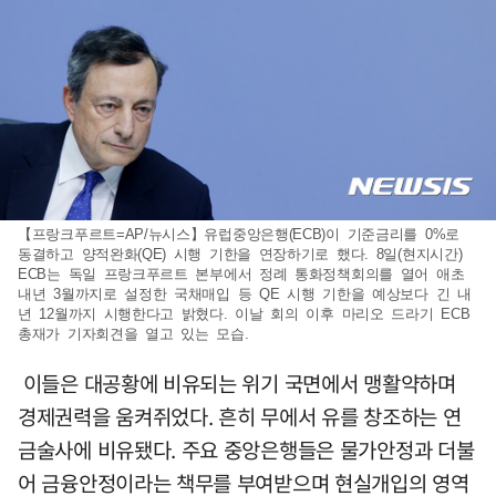
【프랑크푸르트=AP/뉴시스】유럽중앙은행(ECB)이 기준금리를 0%로
동결하고 양적완화(QE) 시행 기한을 연장하기로 했다. 8일(현지시간)
ECB는 독일 프랑크푸르트 본부에서 정례 통화정책회의를 열어 애초
내년 3월까지로 설정한 국채매입 등 QE 시행 기한을 예상보다 긴 내
년 12월까지 시행한다고 밝혔다. 이날 회의 이후 마리오 드라기 ECB
총재가 기자회견을 열고 있는 모습.
이들은 대공황에 비유되는 위기 국면에서 맹활약하며
경제권력을 움켜쥐었다. 흔히 무에서 유를 창조하는 연
금술사에 비유됐다. 주요 중앙은행들은 물가안정과 더불
어 금융안정이라는 책무를 부여받으며 현실개입의 영역