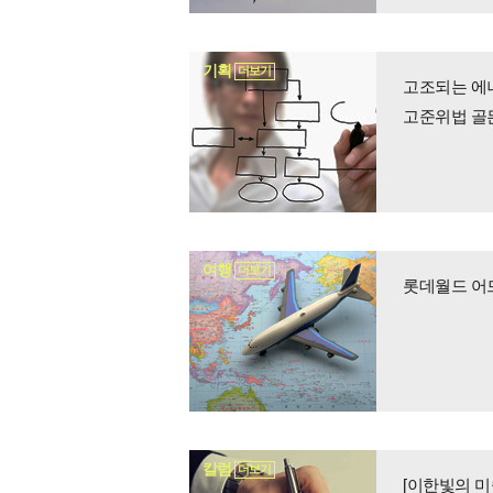
기획
더보기
고조되는 에
고준위법 골
여행
더보기
롯데월드 어
칼럼
더보기
[이한빛의 미