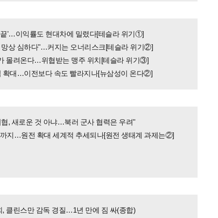
'끝'…이익률도 현대차에 밀렸다[테슬라 위기①]
 망상 심하다"…커지는 오너리스크[테슬라 위기②]
가 몰려온다…위협받는 맹주 위치[테슬라 위기③]
업 확대…이전보다 속도 빨라지나[뉴삼성이 온다②]
위협, 새로운 것 아냐…북러 군사 협력은 우려"
동까지…원전 확대 세계적 추세되나[원전 생태계 과제는②]
 클린스만 감독 경질…1년 만에 짐 싸(종합)