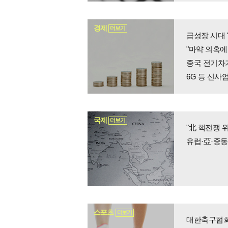
경제
더보기
급성장 시대 
"마약 의혹에
중국 전기차
6G 등 신사
국제
더보기
"北 핵전쟁 
유럽·亞·중
스포츠
더보기
대한축구협회,