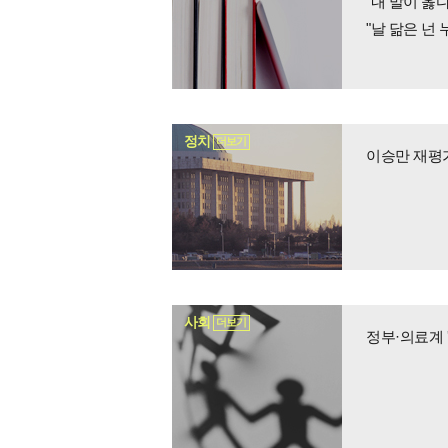
"내 말이 옳
"날 닮은 넌
정치
더보기
이승만 재평가
사회
더보기
정부·의료계 