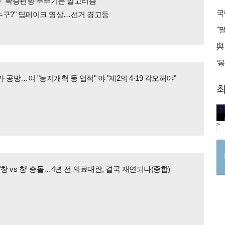
다" 확증편향 부추기는 알고리즘
 누구?" 딥페이크 영상…선거 경고등
 공방…여 "농지개혁 등 업적" 야 "제2의 4·19 각오해야"
최
>
'창 vs 창' 충돌…4년 전 의료대란, 결국 재연되나(종합)