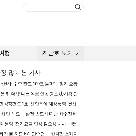
여행
지난호 보기
장 많이 본 기사
"방산4사, 수주 잔고 100조 돌파"…장기 호황기 들어섰다[다시 나는 K방산①]
비 온 뒤 더 빛나는 여름 연꽃 명소 ①시흥 관곡지
국민성장펀드 1호 '신안우이 해상풍력' 첫삽…바람소득 시동[하반기 에너지②]
“후회 안 해요”…삼전 반도체 떠난 최수진 바텐더의 ‘피어오름’[피플]
李 대통령, 전기요금 인상 필요성 시사…4분기엔 오를까
한화가 불 지핀 KAI 인수전… '한국판 스페이스X' 탄생 촉각[다시 나는 K방산③]