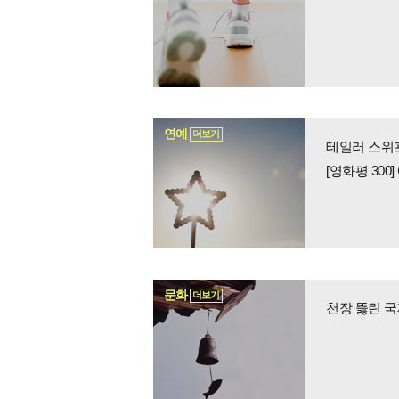
연예
더보기
테일러 스위프
[영화평 30
문화
더보기
천장 뚫린 