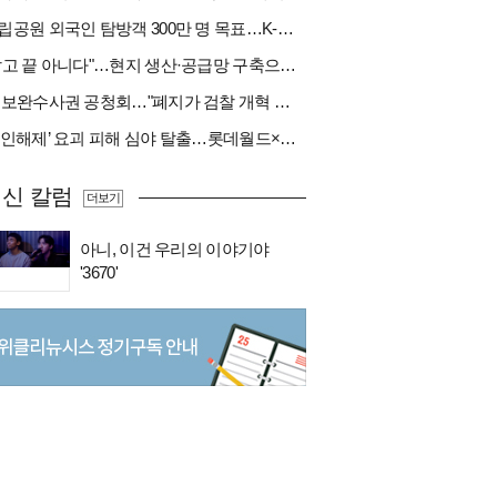
국립공원 외국인 탐방객 300만 명 목표…K-트레킹 키운다
"팔고 끝 아니다"…현지 생산·공급망 구축으로 글로벌 진입장벽 돌파[다시 나는 K방산②]
與 보완수사권 공청회…"폐지가 검찰 개혁 아냐" vs "보완수사권은 전면 재수사권"(종합)
‘봉인해제’ 요괴 피해 심야 탈출…롯데월드×당근
신 칼럼
더보기
아니, 이건 우리의 이야기야
'3670'