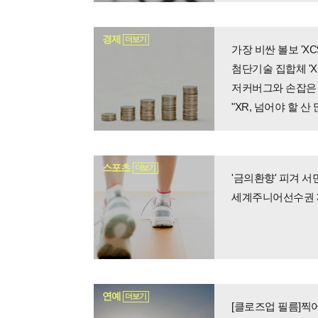
경제
더보기
가장 비싼 볼보 'X
첨단기술 집합체 'X
저커버그와 손잡은 삼
"XR, 넘어야 할 
스포츠
더보기
'금의환향' 피겨 서
세계주니어선수권 3
연예
더보기
[클로즈업 필름]찍어