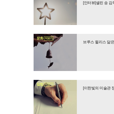
[인터뷰]셀린 송 감
문화
더보기
브루스 윌리스 닮은
칼럼
더보기
[이한빛의 미술관 