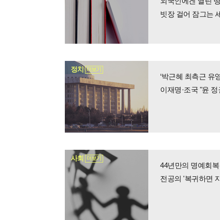
외국인에겐 열린 땅
빗장 걸어 잠그는 
정치
더보기
‘박근혜 최측근 유영
이재명·조국 "윤 정
사회
더보기
44년만의 명예회복
전공의 '복귀하면 