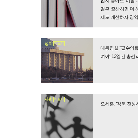
입지 좋아도 '미달'
결혼·출산하면 더
제도 개선하자 청약
정치
더보기
여야, 13일간 총선 
사회
더보기
오세훈, '강북 전성