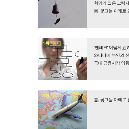
혁명의 짙은 그림자,
봄, 꽃그늘 아래로
기획
더보기
'엔테크' 어떻게[
와타나베 부인의 선
국내 금융시장 영향
여행
더보기
봄, 꽃그늘 아래로