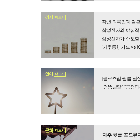
경제
더보기
작년 외국인과 결혼
삼성전자의 야심작…
삼성전자가 주도할 
'기후동행카드 vs 
연예
더보기
[클로즈업 필름]탈
"엉뚱발랄"·"긍정파워
문화
더보기
'제주 핫플' 포도뮤