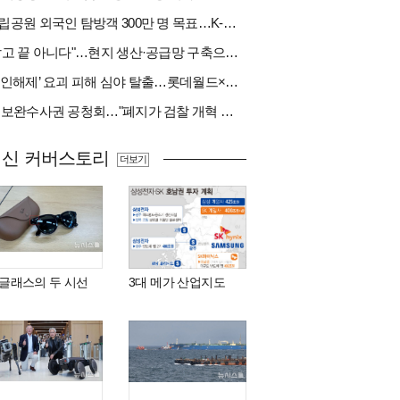
국립공원 외국인 탐방객 300만 명 목표…K-트레킹 키운다
"팔고 끝 아니다"…현지 생산·공급망 구축으로 글로벌 진입장벽 돌파[다시 나는 K방산②]
‘봉인해제’ 요괴 피해 심야 탈출…롯데월드×당근
與 보완수사권 공청회…"폐지가 검찰 개혁 아냐" vs "보완수사권은 전면 재수사권"(종합)
최신 커버스토리
더보기
I 글래스의 두 시선
3대 메가 산업지도