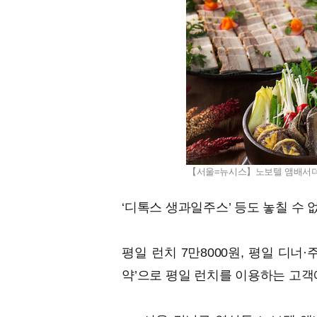
【서울=뉴시스】노보텔 앰배서더 서
‘디톡스 생과일주스’ 등도 놓칠 수 없
평일 런치 7만8000원, 평일 디너·
약’으로 평일 런치를 이용하는 고객에게