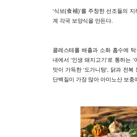
‘식보(食補)’를 주창한 선조들의 
계 각국 보양식을 만든다.
콜레스테롤 배출과 소화 흡수에 탁월한
내에서 ‘인생 돼지고기’로 통하는 
맛이 가득한 ‘도가니탕’, 닭과 전복 
단백질이 가장 많아 아미노산 보충에 