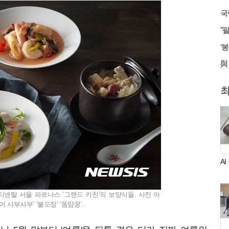
A
탈 서울 파르나스 ‘그랜드 키친’의 보양식들. 사진 아
샤부샤부’ ‘불도장‘ ‘똠얌꿍’.