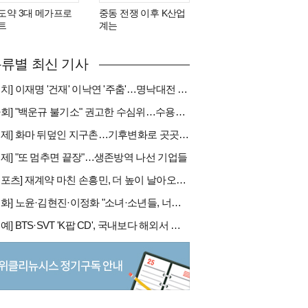
도약 3대 메가프로
중동 전쟁 이후 K산업
트
계는
류별 최신 기사
[정치] 이재명 '건재' 이낙연 '주춤'…명낙대전 불안한 휴전
[사회] "백운규 불기소" 권고한 수심위…수용땐 줄소송 피할듯
[국제] 화마 뒤덮인 지구촌…기후변화로 곳곳 대형 화재
경제] "또 멈추면 끝장"…생존방역 나선 기업들
[스포츠] 재계약 마친 손흥민, 더 높이 날아오를까
[문화] 노윤·김현진·이정화 "소녀·소년들, 너희는 혼자가 아니야"
[연예] BTS·SVT 'K팝 CD', 국내보다 해외서 더 팔린다 왜?