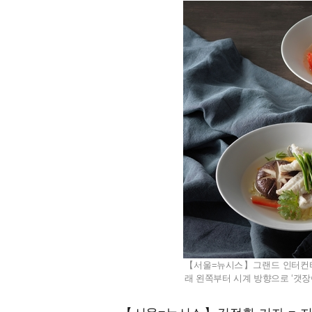
【서울=뉴시스】그랜드 인터컨티넨
래 왼쪽부터 시계 방향으로 ‘갯장어 