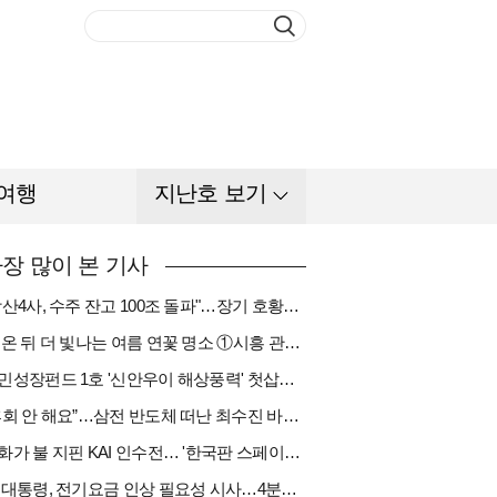
여행
지난호 보기
장 많이 본 기사
"방산4사, 수주 잔고 100조 돌파"…장기 호황기 들어섰다[다시 나는 K방산①]
비 온 뒤 더 빛나는 여름 연꽃 명소 ①시흥 관곡지
국민성장펀드 1호 '신안우이 해상풍력' 첫삽…바람소득 시동[하반기 에너지②]
“후회 안 해요”…삼전 반도체 떠난 최수진 바텐더의 ‘피어오름’[피플]
한화가 불 지핀 KAI 인수전… '한국판 스페이스X' 탄생 촉각[다시 나는 K방산③]
李 대통령, 전기요금 인상 필요성 시사…4분기엔 오를까