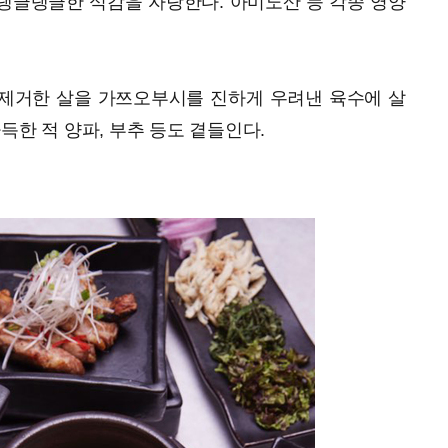
 탱글탱글한 식감을 자랑한다. 아미노산 등 각종 영양
제거한 살을 가쯔오부시를 진하게 우려낸 육수에 살
득한 적 양파, 부추 등도 곁들인다.