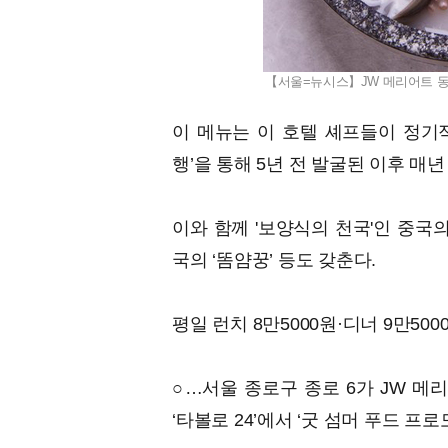
【서울=뉴시스】JW 메리어트 동대문
이 메뉴는 이 호텔 셰프들이 정기적
행’을 통해 5년 전 발굴된 이후 매
이와 함께 '보양식의 천국'인 중국의 
국의 ‘똠얌꿍’ 등도 갖춘다.
평일 런치 8만5000원·디너 9만5000
○…서울 종로구 종로 6가 JW 메
‘타볼로 24’에서 ‘굿 섬머 푸드 프로