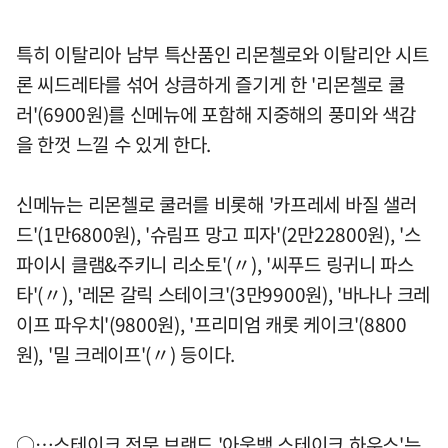
특히 이탈리아 남부 특산품인 리몬첼로와 이탈리안 시트
론 씨드레타를 섞어 상큼하게 즐기게 한 '리몬첼로 쿨
러'(6900원)를 신메뉴에 포함해 지중해의 풍미와 색감
을 한껏 느낄 수 있게 한다.
신메뉴는 리몬첼로 쿨러를 비롯해 '카프레세 바질 샐러
드'(1만6800원), '슈림프 망고 피자'(2만22800원), '스
파이시 클램&주키니 리소토'(〃), '씨푸드 링귀니 파스
타'(〃), '레몬 갈릭 스테이크'(3만9900원), '바나나 크레
이프 파우치'(9800원), '프리미엄 캐롯 케이크'(8800
원), '밀 크레이프'(〃) 등이다.
○…스테이크 전문 브랜드 '아웃백 스테이크 하우스'는