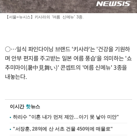
【서울=뉴시스】키사라의 '여름 신메뉴' 3종.
○…일식 파인다이닝 브랜드 '키사라'는 '건강을 기원하
며 안부 편지를 주고받는 일본 여름 풍습'을 의미하는 '쇼
추미마이(暑中見舞い)' 콘셉트의 '여름 신메뉴' 3종을
내놓는다.
이시간
핫
뉴스
하리수 "이혼 내가 먼저 제안…아기 못 낳아 미안"
"서장훈, 28억에 산 서초 건물 450억에 매물로"