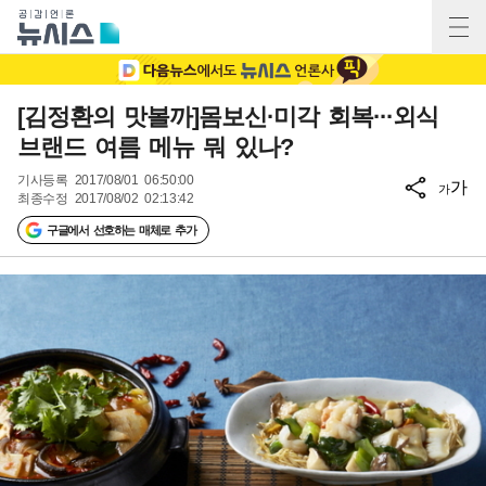
[김정환의 맛볼까]몸보신·미각 회복···외식
브랜드 여름 메뉴 뭐 있나?
기사등록
2017/08/01 06:50:00
가
가
최종수정
2017/08/02 02:13:42
구글에서 선호하는 매체로 추가