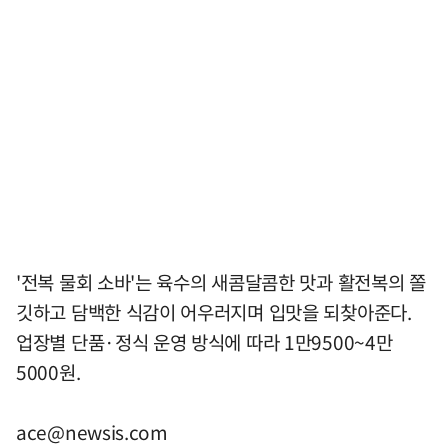
'전복 물회 소바'는 육수의 새콤달콤한 맛과 활전복의 쫄
깃하고 담백한 식감이 어우러지며 입맛을 되찾아준다.
업장별 단품·정식 운영 방식에 따라 1만9500~4만
5000원.
ace@newsis.com