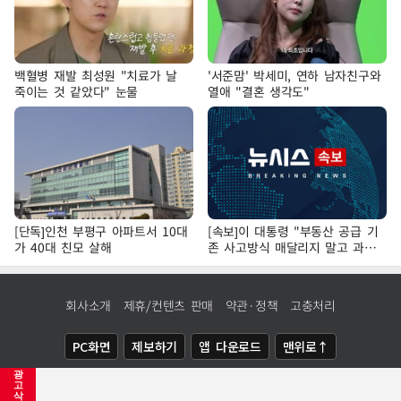
백혈병 재발 최성원 "치료가 날
'서준맘' 박세미, 연하 남자친구와
죽이는 것 같았다" 눈물
열애 "결혼 생각도"
[단독]인천 부평구 아파트서 10대
[속보]이 대통령 "부동산 공급 기
가 40대 친모 살해
존 사고방식 매달리지 말고 과감
히 실천"
회사소개
제휴/컨텐츠 판매
약관·정책
고충처리
PC화면
제보하기
앱 다운로드
맨위로↑
광
COPYRIGHTⓒ
NEWSIS
ALL RIGHTS RESERVED.
고
삭