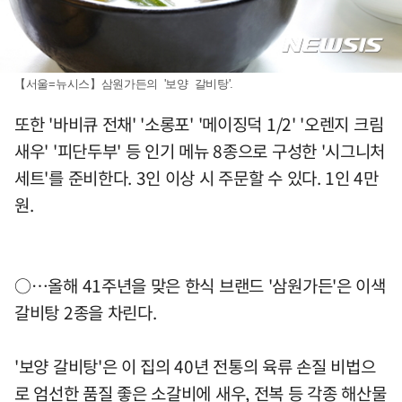
【서울=뉴시스】삼원가든의 '보양 갈비탕'.
또한 '바비큐 전채' '소롱포' '메이징덕 1/2' '오렌지 크림
새우' '피단두부' 등 인기 메뉴 8종으로 구성한 '시그니처
세트'를 준비한다. 3인 이상 시 주문할 수 있다. 1인 4만
원.
○…올해 41주년을 맞은 한식 브랜드 '삼원가든'은 이색
갈비탕 2종을 차린다.
'보양 갈비탕'은 이 집의 40년 전통의 육류 손질 비법으
로 엄선한 품질 좋은 소갈비에 새우, 전복 등 각종 해산물