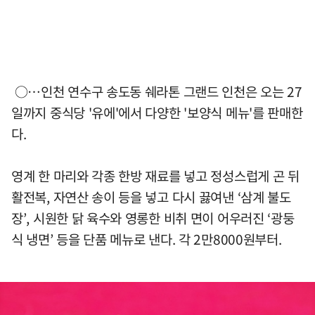
○…인천 연수구 송도동 쉐라톤 그랜드 인천은 오는 27
일까지 중식당 '유에'에서 다양한 '보양식 메뉴'를 판매한
다.
영계 한 마리와 각종 한방 재료를 넣고 정성스럽게 곤 뒤
활전복, 자연산 송이 등을 넣고 다시 끓여낸 ‘삼계 불도
장’, 시원한 닭 육수와 영롱한 비취 면이 어우러진 ‘광둥
식 냉면’ 등을 단품 메뉴로 낸다. 각 2만8000원부터.