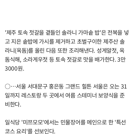
'제주 토속 젓갈을 곁들인 솔라니 가마솥 밥'은 전복을 넣
고 지은 솥밥에 가시를 제거하고 초벌구이한 제주산 솔
라니(옥돔)를 올린 다음 또한 조리해낸다. 성게알젓, 옥
돔식해, 소라게우젓 등 토속 젓갈로 맛을 배가한다. 3만
3000원.
○…서울 서대문구 홍은동 그랜드 힐튼 서울은 오는 31
일까지 레스토랑 두 곳에서 여름 스테미너 보양식을 준
비한다.
일식당 '미쯔모모'에서는 민물장어를 메인으로 한 '특선
코스 요리'를 선보인다.