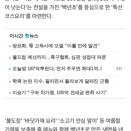
이 낫는다'는 전설을 가진 '백년초'를 중심으로 한 '특선
코스요리'를 마련한다.
이시간
핫
뉴스
방은희, 母 고독사에 오열 "이틀 만에 발견"
월드컵 예선까지…축구협회, 심판 성접대 파문
학폭 논란 지수, 필리핀서 몰라보게 달라진 근황
이승기 "구속 차가원, 105억 전세금 편취 사기"
'불도장' '바닷가재 요리' '소고기 안심 말이' 등 여름철
기력을 보충해 줄 메뉴와 함께 백년초로 만든 냉면을 낸