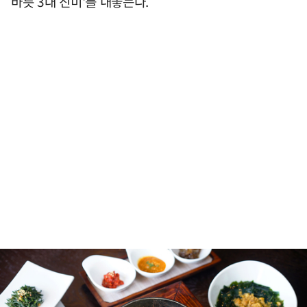
바릇 3대 진미'를 내놓는다.