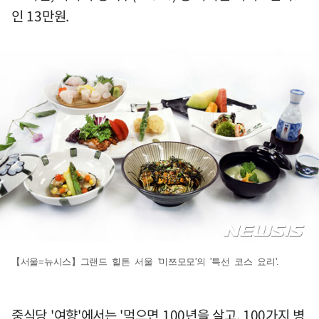
인 13만원.
【서울=뉴시스】그랜드 힐튼 서울 '미쯔모모'의 '특선 코스 요리'.
중식당 '여향'에서는 '먹으면 100년을 살고, 100가지 병