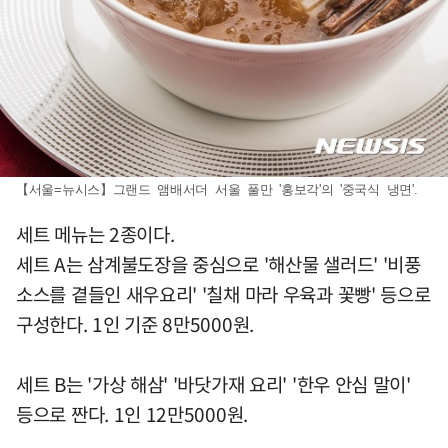
【서울=뉴시스】그랜드 앰배서더 서울 풀만 '홍보각'의 '중국식 냉면'.
세트 메뉴는 2종이다.
세트 A는 삼계불도장을 중심으로 '해산물 샐러드' '비풍
소스를 곁들인 새우요리' '칠채 마라 우육과 꽃빵' 등으로
구성한다. 1인 기준 8만5000원.
세트 B는 '가상 해삼' '바닷가재 요리' '한우 안심 말이'
등으로 짠다. 1인 12만5000원.