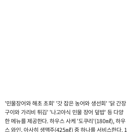
'민물장어와 해초 초회' '갓 잡은 농어와 생선회' '닭 간장
구이와 가리비 튀김' '나고야식 민물 장어 덮밥' 등 다양
한 메뉴를 제공한다. 하우스 사케 '도쿠리'(180㎖), 하우
스 와인, 아사히 생맥주(425㎖) 중 하나를 서비스한다. 1