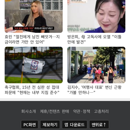
효린 "절친에게 남친 빼앗겨…지
방은희, 母 고독사에 오열 "이틀
금이라면 가만 안 있어"
만에 발견"
축구협회, 15년 전 심판 성 접대
김지수, '여행사 대표' 변신 근황
파문에 "현재는 내부 지침 준수"
"가볼 만하니…"
회사소개
제휴/컨텐츠 판매
약관·정책
고충처리
PC화면
제보하기
앱 다운로드
맨위로↑