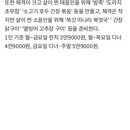
또한 체격이 크고 살이 찐 태음인을 위해 '밤죽' '도라지
초무침' '소고기 호두 간장 볶음' 등을 만들고, 체격은 작
지만 살이 찐 소음인을 위해 '쑥갓 미나리 북엇국' ' 간장
닭구이' '열빙어 고추장 구이' 등을 준비한다.
1인 기준 월~금요일 런치 3만9000원, 월~목요일 디너
4만9000원, 금요일 디너·주말 5만9000원.