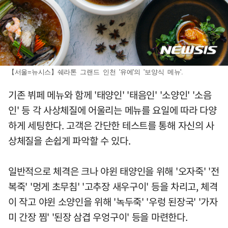
【서울=뉴시스】쉐라톤 그랜드 인천 '유에'의 '보양식 메뉴'.
기존 뷔페 메뉴와 함께 '태양인' '태음인' '소양인' '소음
인' 등 각 사상체질에 어울리는 메뉴를 요일에 따라 다양
하게 세팅한다. 고객은 간단한 테스트를 통해 자신의 사
상체질을 손쉽게 파악할 수 있다.
일반적으로 체격은 크나 야윈 태양인을 위해 '오자죽' '전
복죽' '멍게 초무침' '고추장 새우구이' 등을 차리고, 체격
이 작고 야윈 소양인을 위해 '녹두죽' '우렁 된장국' '가자
미 간장 찜' '된장 삼겹 우엉구이' 등을 마련한다.