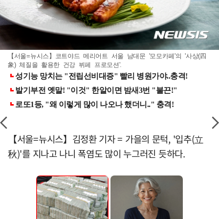
【서울=뉴시스】코트야드 메리어트 서울 남대문 '모모카페'의 '사상(四
象) 체질을 활용한 건강 뷔페 프로모션'.
【서울=뉴시스】김정환 기자 = 가을의 문턱, '입추(立
秋)'를 지나고 나니 폭염도 많이 누그러진 듯하다.