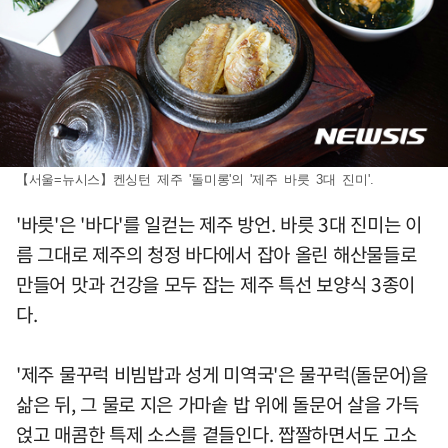
【서울=뉴시스】켄싱턴 제주 '돌미롱'의 '제주 바릇 3대 진미'.
'바릇'은 '바다'를 일컫는 제주 방언. 바릇 3대 진미는 이
름 그대로 제주의 청정 바다에서 잡아 올린 해산물들로
만들어 맛과 건강을 모두 잡는 제주 특선 보양식 3종이
다.
'제주 물꾸럭 비빔밥과 성게 미역국'은 물꾸럭(돌문어)을
삶은 뒤, 그 물로 지은 가마솥 밥 위에 돌문어 살을 가득
얹고 매콤한 특제 소스를 곁들인다. 짭짤하면서도 고소