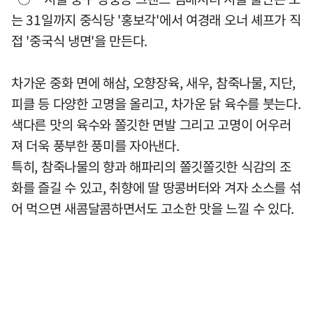
는 31일까지 중식당 '홍보각'에서 여경래 오너 셰프가 직
접 '중국식 냉면'을 만든다.
차가운 중화 면에 해삼, 오향장육, 새우, 참죽나물, 지단,
피클 등 다양한 고명을 올리고, 차가운 닭 육수를 붓는다.
색다른 맛의 육수와 쫄깃한 면발 그리고 고명이 어우러
져 더욱 풍부한 풍미를 자아낸다.
특히, 참죽나물의 향과 해파리의 쫄깃쫄깃한 식감의 조
화를 즐길 수 있고, 취향에 딸 땅콩버터와 겨자 소스를 섞
어 먹으면 새콤달콤하면서도 고소한 맛을 느낄 수 있다.