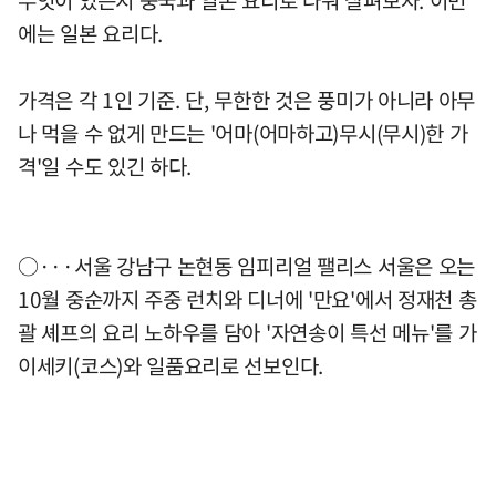
무엇이 있는지 중국과 일본 요리로 나눠 살펴보자. 이번
에는 일본 요리다.
가격은 각 1인 기준. 단, 무한한 것은 풍미가 아니라 아무
나 먹을 수 없게 만드는 '어마(어마하고)무시(무시)한 가
격'일 수도 있긴 하다.
○···서울 강남구 논현동 임피리얼 팰리스 서울은 오는
10월 중순까지 주중 런치와 디너에 '만요'에서 정재천 총
괄 셰프의 요리 노하우를 담아 '자연송이 특선 메뉴'를 가
이세키(코스)와 일품요리로 선보인다.