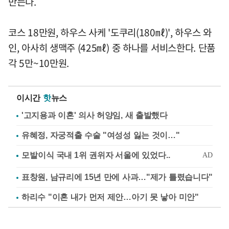
만든다.
코스 18만원, 하우스 사케 '도쿠리(180㎖)', 하우스 와
인, 아사히 생맥주 (425㎖) 중 하나를 서비스한다. 단품
각 5만~10만원.
이시간
핫
뉴스
'고지용과 이혼' 의사 허양임, 새 출발했다
유혜정, 자궁적출 수술 "여성성 잃는 것이…"
표창원, 남규리에 15년 만에 사과…"제가 틀렸습니다"
하리수 "이혼 내가 먼저 제안…아기 못 낳아 미안"