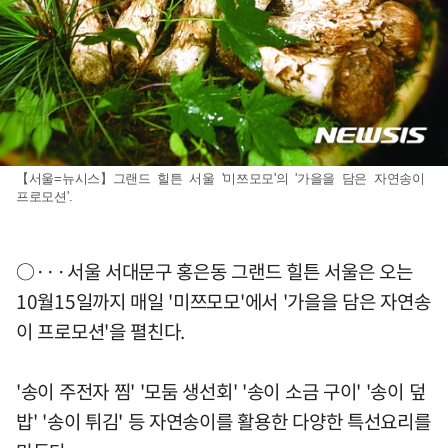
【서울=뉴시스】그랜드 힐튼 서울 '미쯔모모'의 '가을을 담은 자연송이
프로모션'.
○···서울 서대문구 홍은동 그랜드 힐튼 서울은 오는
10월15일까지 매일 '미쯔모모'에서 '가을을 담은 자연송
이 프로모션'을 펼친다.
'송이 주전자 찜' '모둠 생선회' '송이 소금 구이' '송이 덮
밥' '송이 튀김' 등 자연송이를 활용한 다양한 특선요리를