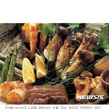
【서울=뉴시스】노보텔 앰배서더 서울 강남 '슌미'의 '자연송이 요리'.