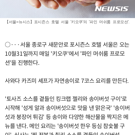
【서울=뉴시스】포시즌스 호텔 서울 '키오쿠'의 '파인 머쉬룸 프로모션'.
○···서울 종로구 새문안로 포시즌스 호텔 서울은 오는
10월31일까지 매일 '키오쿠'에서 '파인 머쉬룸 프로모
션'을 진행한다.
사와다 카즈미 셰프가 자연송이로 7코스 요리를 만든다.
'토사즈 소스를 곁들인 킹크랩 젤리와 송이버섯 구이'로
시작해 '성게 알과 송이버섯으로 맛을 낸 맑은국' '송이버
섯과 붕장어 튀김' 등 송이와 다양한 해산물을 짝지은 메
뉴를 낸다. 메인 요리는 '송이버섯 한우 등심 참숯불 구
이', 식사는 '찐 전복과 칠리 소스를 곁들인 송이버섯