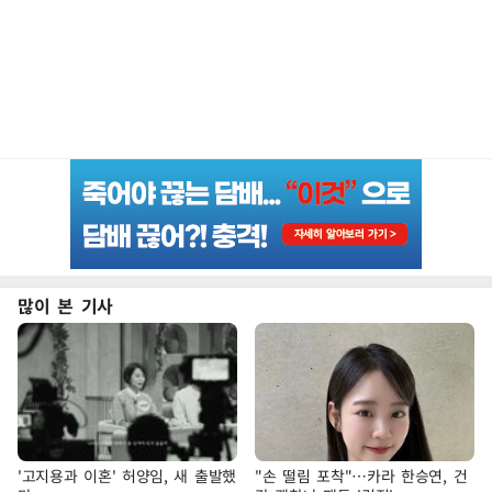
많이 본 기사
'고지용과 이혼' 허양임, 새 출발했
"손 떨림 포착"…카라 한승연, 건