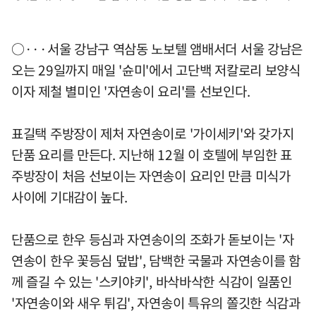
○···서울 강남구 역삼동 노보텔 앰배서더 서울 강남은
오는 29일까지 매일 '슌미'에서 고단백 저칼로리 보양식
이자 제철 별미인 '자연송이 요리'를 선보인다.
표길택 주방장이 제처 자연송이로 '가이세키'와 갖가지
단품 요리를 만든다. 지난해 12월 이 호텔에 부임한 표
주방장이 처음 선보이는 자연송이 요리인 만큼 미식가
사이에 기대감이 높다.
단품으로 한우 등심과 자연송이의 조화가 돋보이는 '자
연송이 한우 꽃등심 덮밥', 담백한 국물과 자연송이를 함
께 즐길 수 있는 '스키야키', 바삭바삭한 식감이 일품인
'자연송이와 새우 튀김', 자연송이 특유의 쫄깃한 식감과