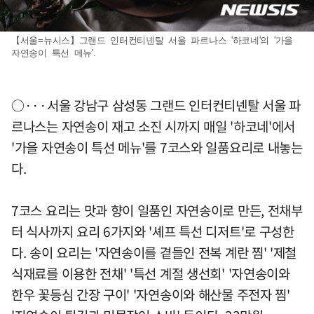
【서울=뉴시스】그랜드 인터컨티넨탈 서울 파르나스 '하코네'의 '가을
자연송이 특선 메뉴'.
○···서울 강남구 삼성동 그랜드 인터컨티넨탈 서울 파
르나스는 자연송이 재고 소진 시까지 매일 '하코네'에서
'가을 자연송이 특선 메뉴'를 7코스와 일품요리로 내놓는
다.
7코스 요리는 맛과 향이 일품인 자연송이로 만든, 전채부
터 식사까지 요리 6가지와 '셰프 특선 디저트'로 구성한
다. 송이 요리는 '자연송이를 곁들인 전복 계란 찜' '제철
식재료를 이용한 전채' '특선 계절 생선회' '자연송이와
한우 꽃등심 간장 구이' '자연송이와 해산물 주전자 찜'