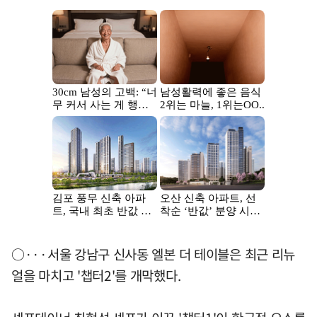
○···서울 강남구 신사동 엘본 더 테이블은 최근 리뉴
얼을 마치고 '챕터2'를 개막했다.