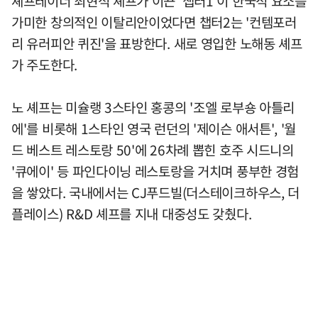
셰프테이너 최현석 셰프가 이끈 '챕터1'이 한국적 요소를
가미한 창의적인 이탈리안이었다면 챕터2는 '컨템포러
리 유러피안 퀴진'을 표방한다. 새로 영입한 노해동 셰프
가 주도한다.
노 셰프는 미슐랭 3스타인 홍콩의 '조엘 로부숑 아틀리
에'를 비롯해 1스타인 영국 런던의 '제이슨 애서튼', '월
드 베스트 레스토랑 50'에 26차례 뽑힌 호주 시드니의
'큐에이' 등 파인다이닝 레스토랑을 거치며 풍부한 경험
을 쌓았다. 국내에서는 CJ푸드빌(더스테이크하우스, 더
플레이스) R&D 셰프를 지내 대중성도 갖췄다.