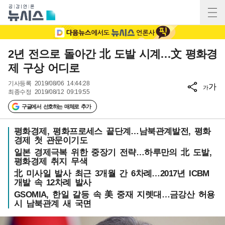
2년 전으로 돌아간 北 도발 시계…文 평화경
제 구상 어디로
기사등록
2019/08/06 14:44:28
가
가
최종수정
2019/08/12 09:19:55
구글에서 선호하는 매체로 추가
평화경제, 평화프로세스 끝단계…남북관계발전, 평화
경제 첫 관문이기도
일본 경제극복 위한 중장기 전략…하루만의 北 도발,
평화경제 취지 무색
北 미사일 발사 최근 3개월 간 6차례…2017년 ICBM
개발 속 12차례 발사
GSOMIA, 한일 갈등 속 美 중재 지렛대…금강산 허용
시 남북관계 새 국면