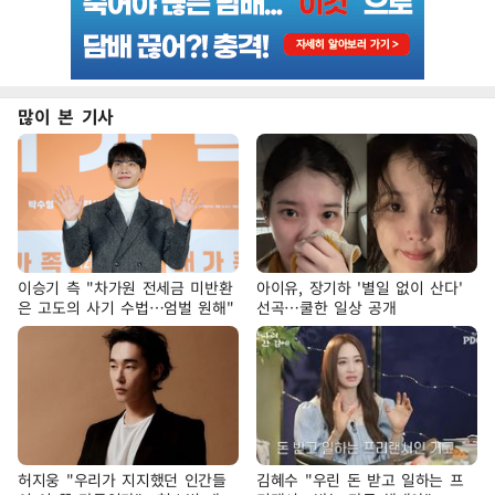
많이 본 기사
이승기 측 "차가원 전세금 미반환
아이유, 장기하 '별일 없이 산다'
은 고도의 사기 수법…엄벌 원해"
선곡…쿨한 일상 공개
허지웅 "우리가 지지했던 인간들
김혜수 "우린 돈 받고 일하는 프