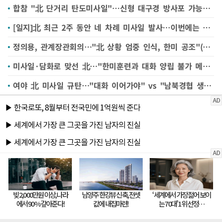
합참 "北 단거리 탄도미사일"…신형 대구경 방사포 가능성도(종합)
[일지]北 최근 2주 동안 네 차례 미사일 발사…이번에는 내륙관통
정의용, 관계장관회의…"北 상황 엄중 인식, 한미 공조"(종합2보)
미사일·담화로 맞선 北…"한미훈련과 대화 양립 불가 메시지"
여야 北 미사일 규탄…"대화 이어가야" vs "남북경협 생뚱맞아"