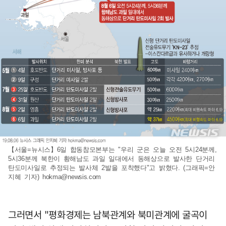
【서울=뉴시스】6일 합동참모본부는 "우리 군은 오늘 오전 5시24분께,
5시36분께 북한이 황해남도 과일 일대에서 동해상으로 발사한 단거리
탄도미사일로 추정되는 발사체 2발을 포착했다"고 밝혔다. (그래픽=안
지혜 기자)
hokma@newsis.com
그러면서 "평화경제는 남북관계와 북미관계에 굴곡이