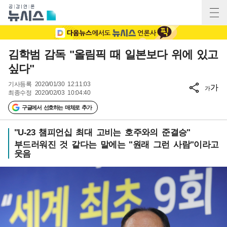
김학범 감독 "올림픽 때 일본보다 위에 있고
싶다"
기사등록
2020/01/30 12:11:03
가
가
최종수정
2020/02/03 10:04:40
구글에서 선호하는 매체로 추가
"U-23 챔피언십 최대 고비는 호주와의 준결승"
부드러워진 것 같다는 말에는 "원래 그런 사람"이라고
웃음