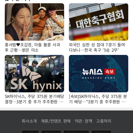
홍서범♥조갑경, 아들 불륜 사과
외국인 심판 성 접대 7경기 들여
후 근황…밝은 미소
다보니…한국 축구 '5승 2무'
SK하이닉스, 주당 375원 분기배당
[속보]SK하이닉스, 주당 375원 분
결정…3분기 중 추가 주주환원 발
기 배당…"3분기 중 주주환원 방
표
안 확정"
회사소개
제휴/컨텐츠 판매
약관·정책
고충처리