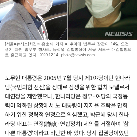
[서울=뉴시스]최진석·홍효식 기자 = 추미애 법무부 장관이 14일 오전
경기 과천 법무부 청사로, 윤석열 검찰총장이 서울 서초구 대검찰청으
로 출근하고 있다. 2020.12.14.
photo@newsis.com
노무현 대통령은 2005년 7월 당시 제1야당이던 한나라
당(국민의힘 전신)을 상대로 상생을 위한 협치 모델로서
대연정을 제안했으나, 한나라당은 정부·여당의 국정동
력이 약화된 상황에서 노 대통령이 지지율 추락을 만회
하기 위한 정략적 연정으로 의심했고, 박근혜 당시 한나
라당 대표는 연정(聯政·연합정치) 제의를 거절하며 '참
나쁜 대통령'이라고 비난한 바 있다. 당시 집권당이었던