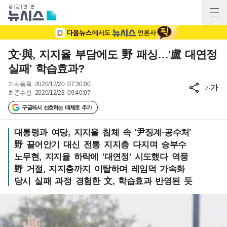
文·與, 지지율 부담에도 野 패싱…'盧 대연정
실패' 학습효과?
기사등록
2020/12/20 07:30:00
가
가
최종수정
2020/12/28 09:40:07
구글에서 선호하는 매체로 추가
대통령과 여당, 지지율 침체 속 '尹징계·공수처'
野 끌어안기 대신 전통 지지층 다지며 승부수
노무현, 지지율 하락에 '대연정' 시도했다 역풍
野 거절, 지지층까지 이탈하며 레임덕 가속화
당시 실패 과정 경험한 文, 학습효과 반영된 듯