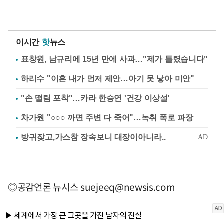
이시간
핫
뉴스
표창원, 남규리에 15년 만에 사과…"제가 틀렸습니다"
하리수 "이혼 내가 먼저 제안…아기 못 낳아 미안"
"손 떨림 포착"…카라 한승연 '건강 이상설'
차가원 "○○○ 까면 주변 다 죽어"…녹취 폭로 파장
◎공감언론 뉴시스
suejeeq@newsis.com