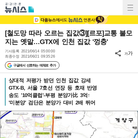
[철도망 따라 오르는 집값③][르포]교통 불모
지는 옛말…GTX에 인천 집값 '껑충'
기사등록
2021/06/14 05:00:00
가
가
최종수정
2021/06/21 09:35:26
구글에서 선호하는 매체로 추가
상대적 저평가 받던 인천 집값 강세
GTX-B, 서울 7호선 연장 등 호재 반영
송도 '10억클럽'-부평 분양가比 3억↑
'미분양' 검단은 분양가 대비 2배 뛰어