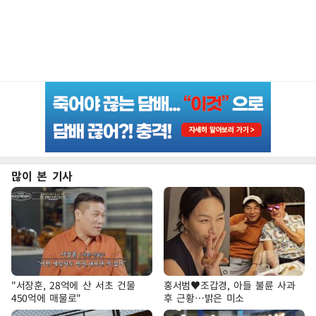
많이 본 기사
"서장훈, 28억에 산 서초 건물
홍서범♥조갑경, 아들 불륜 사과
450억에 매물로"
후 근황…밝은 미소