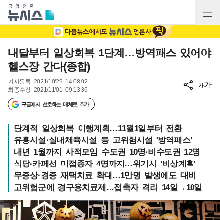
내달부터 일상회복 1단계…방역패스 있어야
헬스장 간다(종합)
기사등록
2021/10/29 14:08:02
가
가
최종수정
2021/11/01 09:13:36
구글에서 선호하는 매체로 추가
단계적 일상회복 이행계획…11월1일부터 전환
유흥시설·실내체육시설 등 고위험시설 '방역패스'
내년 1월까지 사적모임 수도권 10명·비수도권 12명
식당·카페선 미접종자 4명까지…위기시 '비상계획'
무증상·경증 재택치료 확대…1만명 발생에도 대비
고위험군에 경구용치료제…접촉자 격리 14일→10일