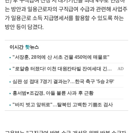
는 방안과 일용근로자의 구직급여 수급과 관련해 사업주
가 일용근로 소득 지급명세서를 활용할 수 있도록 하는
방안 등이 담겼다.
이시간
핫
뉴스
"서장훈, 28억에 산 서초 건물 450억에 매물로"
심판 성 접대 7경기 결과는?…한국 축구 '5승 2무'
홍서범♥조갑경, 아들 불륜 사과 후 근황
"바지 벗고 앞뒤로"…탈북민 고백한 기쁨조 검사
고용부는 "구직급여 반복 수급 개선을 위해 반복 수급자