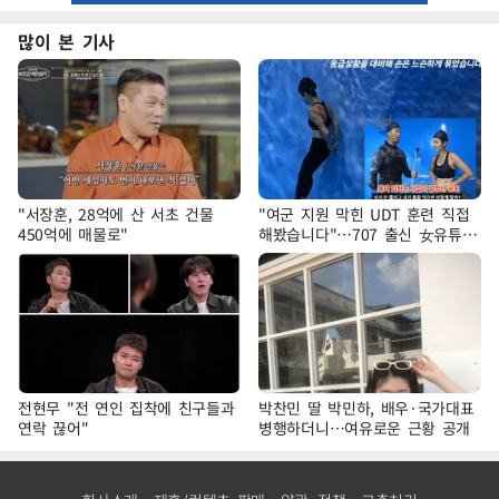
많이 본 기사
"서장훈, 28억에 산 서초 건물
"여군 지원 막힌 UDT 훈련 직접
450억에 매물로"
해봤습니다"…707 출신 女유튜버
'완벽 소화'
전현무 "전 연인 집착에 친구들과
박찬민 딸 박민하, 배우·국가대표
연락 끊어"
병행하더니…여유로운 근황 공개