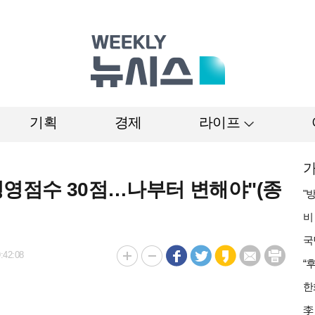
기획
경제
라이프
가
경영점수 30점…나부터 변해야"(종
:42:08