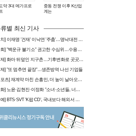
도약 3대 메가프로
중동 전쟁 이후 K산업
트
계는
류별 최신 기사
[정치] 이재명 '건재' 이낙연 '주춤'…명낙대전 불안한 휴전
[사회] "백운규 불기소" 권고한 수심위…수용땐 줄소송 피할듯
[국제] 화마 뒤덮인 지구촌…기후변화로 곳곳 대형 화재
경제] "또 멈추면 끝장"…생존방역 나선 기업들
[스포츠] 재계약 마친 손흥민, 더 높이 날아오를까
[문화] 노윤·김현진·이정화 "소녀·소년들, 너희는 혼자가 아니야"
[연예] BTS·SVT 'K팝 CD', 국내보다 해외서 더 팔린다 왜?