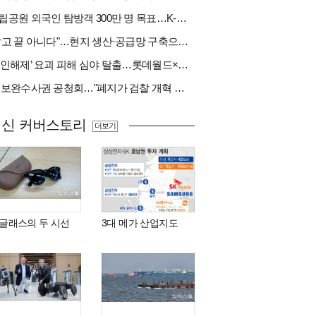
국립공원 외국인 탐방객 300만 명 목표…K-트레킹 키운다
"팔고 끝 아니다"…현지 생산·공급망 구축으로 글로벌 진입장벽 돌파[다시 나는 K방산②]
‘봉인해제’ 요괴 피해 심야 탈출…롯데월드×당근
與 보완수사권 공청회…"폐지가 검찰 개혁 아냐" vs "보완수사권은 전면 재수사권"(종합)
최신 커버스토리
더보기
I 글래스의 두 시선
3대 메가 산업지도