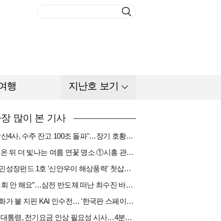
여행
지난호 보기
장 많이 본 기사
"방산4사, 수주 잔고 100조 돌파"…장기 호황기 들어섰다[다시 나는 K방산①]
비 온 뒤 더 빛나는 여름 연꽃 명소 ①시흥 관곡지
국민성장펀드 1호 '신안우이 해상풍력' 첫삽…바람소득 시동[하반기 에너지②]
“후회 안 해요”…삼전 반도체 떠난 최수진 바텐더의 ‘피어오름’[피플]
한화가 불 지핀 KAI 인수전… '한국판 스페이스X' 탄생 촉각[다시 나는 K방산③]
李 대통령, 전기요금 인상 필요성 시사…4분기엔 오를까