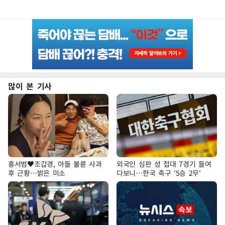
많이 본 기사
홍서범♥조갑경, 아들 불륜 사과
외국인 심판 성 접대 7경기 들여
후 근황…밝은 미소
다보니…한국 축구 '5승 2무'