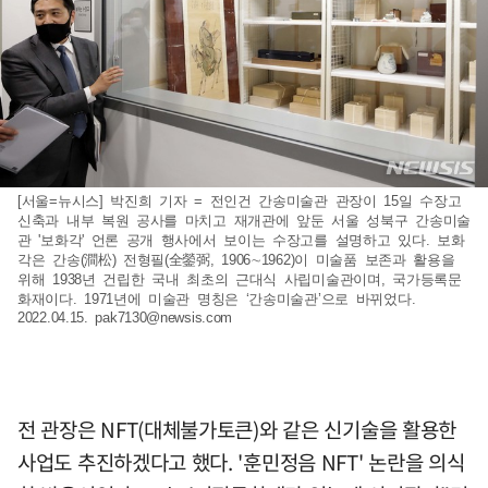
[서울=뉴시스] 박진희 기자 = 전인건 간송미술관 관장이 15일 수장고
신축과 내부 복원 공사를 마치고 재개관에 앞둔 서울 성북구 간송미술
관 '보화각' 언론 공개 행사에서 보이는 수장고를 설명하고 있다. 보화
각은 간송(澗松) 전형필(全鎣弼, 1906∼1962)이 미술품 보존과 활용을
위해 1938년 건립한 국내 최초의 근대식 사립미술관이며, 국가등록문
화재이다. 1971년에 미술관 명칭은 ‘간송미술관’으로 바뀌었다.
2022.04.15.
pak7130@newsis.com
전 관장은 NFT(대체불가토큰)와 같은 신기술을 활용한
사업도 추진하겠다고 했다. '훈민정음 NFT' 논란을 의식