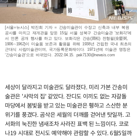
[서울=뉴시스] 박진희 기자 = 간송미술관이 수장고 신축과 내부 복원
공사를 마치고 재개관을 앞둔 15일 서울 성북구 간송미술관 '보화각'에
서 언론 공개 행사를 하고 있다. 보화각은 간송(澗松) 전형필(全鎣弼,
1906∼1962)이 미술품 보존과 활용을 위해 1938년 건립한 국내 최초의
근대식 사립미술관이며, 국가등록문화재이다. 1971년에 미술관 명칭은
‘간송미술관’으로 바뀌었다. 2022.04.15.
pak7130@newsis.com
세상이 달라지고 미술관도 달라졌다. 미리 가본 간송미
술관은 '사막의 집' 같았다. 잔디도 이끼도 없는 자갈돌
마당에서 봄빛을 받고 있는 미술관은 휑하고 스산한 분
위기를 풍겼다. 곰삭은 세월의 더깨를 걷어낸 탓일까. 고
서화의 눅진한 냄새조차 사라진 표백 된 느낌이다. 코로
나19 시대로 전시도 예약해야 관람할 수 있다. 6월5일까