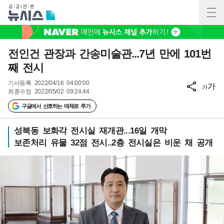
전인건 관장과 간송미술관...7년 만에 101번
째 전시
기사등록
2022/04/16 04:00:00
가
가
최종수정
2022/05/02 09:24:44
구글에서 선호하는 매체로 추가
성북동 보화각 전시실 재개관...16일 개막
보존처리 유물 32점 전시..2층 전시실은 비운 채 공개