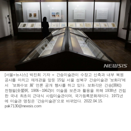
[서울=뉴시스] 박진희 기자 = 간송미술관이 수장고 신축과 내부 복원
공사를 마치고 재개관을 앞둔 15일 서울 성북구 간송미술관 '보화각'에
서 '보화수보 展' 언론 공개 행사를 하고 있다. 보화각은 간송(澗松)
전형필(全鎣弼, 1906∼1962)이 미술품 보존과 활용을 위해 1938년 건립
한 국내 최초의 근대식 사립미술관이며, 국가등록문화재이다. 1971년
에 미술관 명칭은 ‘간송미술관’으로 바뀌었다. 2022.04.15.
pak7130@newsis.com