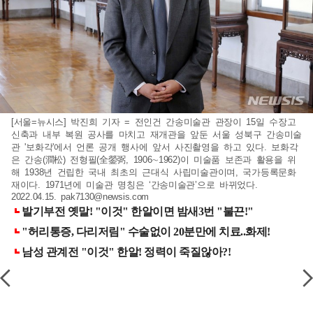
[서울=뉴시스] 박진희 기자 = 전인건 간송미술관 관장이 15일 수장고
신축과 내부 복원 공사를 마치고 재개관을 앞둔 서울 성북구 간송미술
관 '보화각'에서 언론 공개 행사에 앞서 사진촬영을 하고 있다. 보화각
은 간송(澗松) 전형필(全鎣弼, 1906∼1962)이 미술품 보존과 활용을 위
해 1938년 건립한 국내 최초의 근대식 사립미술관이며, 국가등록문화
재이다. 1971년에 미술관 명칭은 ‘간송미술관’으로 바뀌었다.
2022.04.15.
pak7130@newsis.com