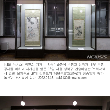
[서울=뉴시스] 박진희 기자 = 간송미술관이 수장고 신축과 내부 복원
공사를 마치고 재개관을 앞둔 15일 서울 성북구 간송미술관 '보화각'에
서 열린 '보화수보 展'에 김홍도의 '낭원투도'(오른쪽)과 장승업의 '송하
녹선'이 전시되어 있다. 2022.04.15.
pak7130@newsis.com