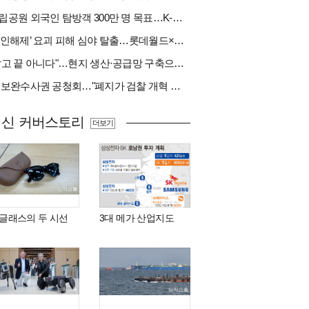
국립공원 외국인 탐방객 300만 명 목표…K-트레킹 키운다
‘봉인해제’ 요괴 피해 심야 탈출…롯데월드×당근
"팔고 끝 아니다"…현지 생산·공급망 구축으로 글로벌 진입장벽 돌파[다시 나는 K방산②]
與 보완수사권 공청회…"폐지가 검찰 개혁 아냐" vs "보완수사권은 전면 재수사권"(종합)
최신 커버스토리
더보기
I 글래스의 두 시선
3대 메가 산업지도