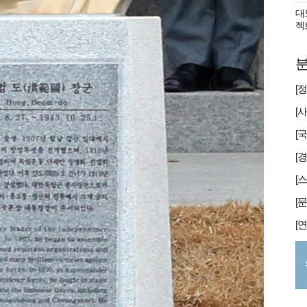
대
젝
분
[