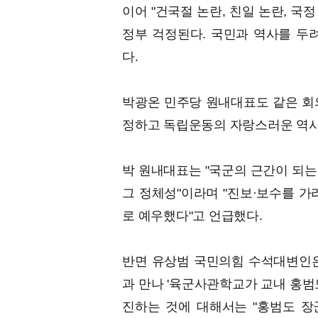
이어 "건국절 논란, 친일 논란, 국
정부 걱정된다. 국민과 역사를 두
다.
박광온 민주당 원내대표도 같은 회
정하고 독립운동의 자랑스러운 역사
박 원내대표는 "국군의 근간이 되는
그 정체성"이라며 "진보·보수를 가
로 예우했다"고 언급했다.
반면 유상범 국민의힘 수석대변인은
과 만나 '육군사관학교가 교내 홍범
진하는 것에 대해서는 "홍범도 장