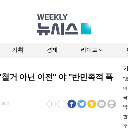
기획
경제
라이프
가
철거 아닌 이전" 야 "반민족적 폭
:19:11