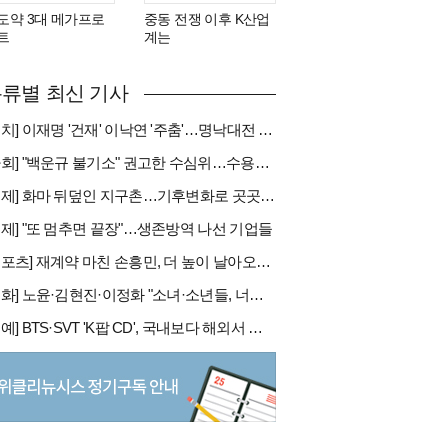
도약 3대 메가프로
중동 전쟁 이후 K산업
트
계는
류별 최신 기사
[정치] 이재명 '건재' 이낙연 '주춤'…명낙대전 불안한 휴전
[사회] "백운규 불기소" 권고한 수심위…수용땐 줄소송 피할듯
[국제] 화마 뒤덮인 지구촌…기후변화로 곳곳 대형 화재
경제] "또 멈추면 끝장"…생존방역 나선 기업들
[스포츠] 재계약 마친 손흥민, 더 높이 날아오를까
[문화] 노윤·김현진·이정화 "소녀·소년들, 너희는 혼자가 아니야"
[연예] BTS·SVT 'K팝 CD', 국내보다 해외서 더 팔린다 왜?