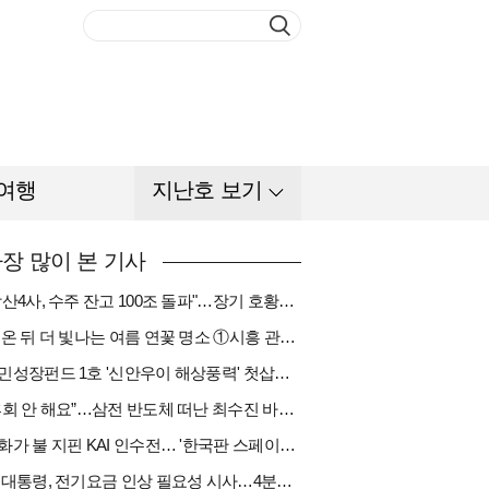
여행
지난호 보기
장 많이 본 기사
"방산4사, 수주 잔고 100조 돌파"…장기 호황기 들어섰다[다시 나는 K방산①]
비 온 뒤 더 빛나는 여름 연꽃 명소 ①시흥 관곡지
국민성장펀드 1호 '신안우이 해상풍력' 첫삽…바람소득 시동[하반기 에너지②]
“후회 안 해요”…삼전 반도체 떠난 최수진 바텐더의 ‘피어오름’[피플]
한화가 불 지핀 KAI 인수전… '한국판 스페이스X' 탄생 촉각[다시 나는 K방산③]
李 대통령, 전기요금 인상 필요성 시사…4분기엔 오를까