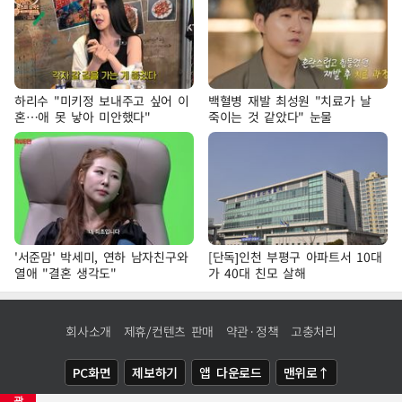
하리수 "미키정 보내주고 싶어 이
백혈병 재발 최성원 "치료가 날
혼…애 못 낳아 미안했다"
죽이는 것 같았다" 눈물
'서준맘' 박세미, 연하 남자친구와
[단독]인천 부평구 아파트서 10대
열애 "결혼 생각도"
가 40대 친모 살해
회사소개
제휴/컨텐츠 판매
약관·정책
고충처리
PC화면
제보하기
앱 다운로드
맨위로↑
광