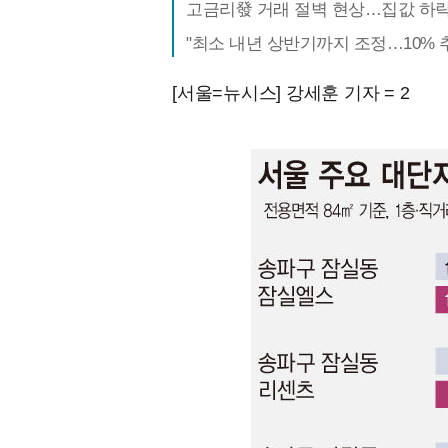
고금리發 거래 절벽 현상…집값 하
"최소 내년 상반기까지 조정…10% 
[서울=뉴시스] 강세훈 기자 = 2