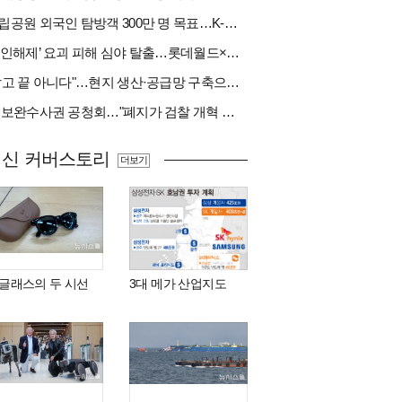
국립공원 외국인 탐방객 300만 명 목표…K-트레킹 키운다
‘봉인해제’ 요괴 피해 심야 탈출…롯데월드×당근
"팔고 끝 아니다"…현지 생산·공급망 구축으로 글로벌 진입장벽 돌파[다시 나는 K방산②]
與 보완수사권 공청회…"폐지가 검찰 개혁 아냐" vs "보완수사권은 전면 재수사권"(종합)
최신 커버스토리
더보기
I 글래스의 두 시선
3대 메가 산업지도