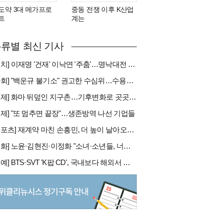
도약 3대 메가프로
중동 전쟁 이후 K산업
트
계는
류별 최신 기사
[정치] 이재명 '건재' 이낙연 '주춤'…명낙대전 불안한 휴전
[사회] "백운규 불기소" 권고한 수심위…수용땐 줄소송 피할듯
[국제] 화마 뒤덮인 지구촌…기후변화로 곳곳 대형 화재
경제] "또 멈추면 끝장"…생존방역 나선 기업들
[스포츠] 재계약 마친 손흥민, 더 높이 날아오를까
[문화] 노윤·김현진·이정화 "소녀·소년들, 너희는 혼자가 아니야"
[연예] BTS·SVT 'K팝 CD', 국내보다 해외서 더 팔린다 왜?