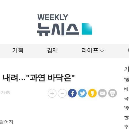
기획
경제
라이프
가
 내려…"과연 바닥은"
:21:05
 떨어져