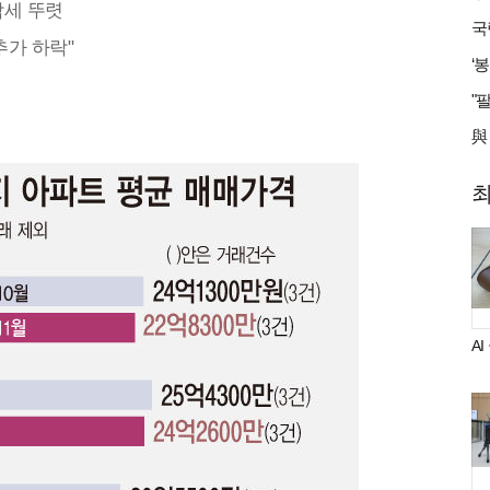
락세 뚜렷
추가 하락"
A