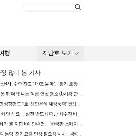
여행
지난호 보기
장 많이 본 기사
"방산4사, 수주 잔고 100조 돌파"…장기 호황기 들어섰다[다시 나는 K방산①]
비 온 뒤 더 빛나는 여름 연꽃 명소 ①시흥 관곡지
국민성장펀드 1호 '신안우이 해상풍력' 첫삽…바람소득 시동[하반기 에너지②]
“후회 안 해요”…삼전 반도체 떠난 최수진 바텐더의 ‘피어오름’[피플]
한화가 불 지핀 KAI 인수전… '한국판 스페이스X' 탄생 촉각[다시 나는 K방산③]
李 대통령, 전기요금 인상 필요성 시사…4분기엔 오를까