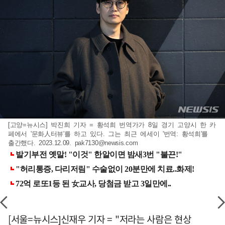
[고양=뉴시스] 박진희 기자 = 황석희 번역가가 8일 경기 고양시 한 카
페에서 '문화人터뷰'를 하고 있다. 그는 최근 에세이 '번역: 황석희'를
출간했다. 2023.12.09.
pak7130@newsis.com
[서울=뉴시스]신재우 기자 = "저라는 사람은 현상