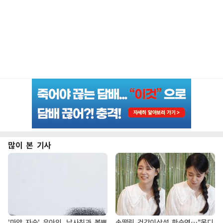
많이 본 기사
'마약 자숙' 유아인, 남사친과 볼뽀
손떨림 건강이상설 한승연…"목디