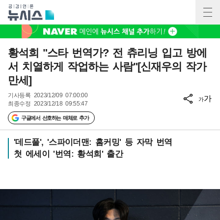
황석희 "스타 번역가? 전 츄리닝 입고 방에
서 치열하게 작업하는 사람"[신재우의 작가
만세]
기사등록
2023/12/09 07:00:00
가
가
최종수정
2023/12/18 09:55:47
구글에서 선호하는 매체로 추가
'데드풀', '스파이더맨: 홈커밍' 등 자막 번역
첫 에세이 '번역: 황석희' 출간