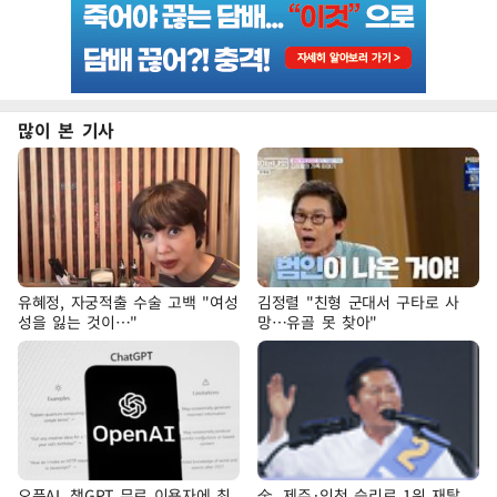
많이 본 기사
유혜정, 자궁적출 수술 고백 "여성
김정렬 "친형 군대서 구타로 사
성을 잃는 것이…"
망…유골 못 찾아"
오픈AI, 챗GPT 무료 이용자에 최
金, 제주·인천 승리로 1위 재탈