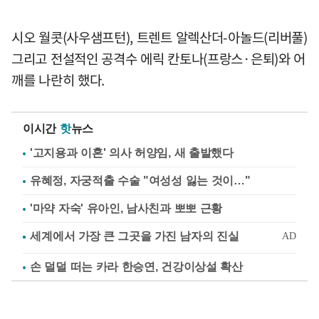
시오 월콧(사우샘프턴), 트렌트 알렉산더-아놀드(리버풀)
그리고 전설적인 공격수 에릭 칸토나(프랑스·은퇴)와 어
깨를 나란히 했다.
이시간
핫
뉴스
'고지용과 이혼' 의사 허양임, 새 출발했다
유혜정, 자궁적출 수술 "여성성 잃는 것이…"
'마약 자숙' 유아인, 남사친과 뽀뽀 근황
손 덜덜 떠는 카라 한승연, 건강이상설 확산